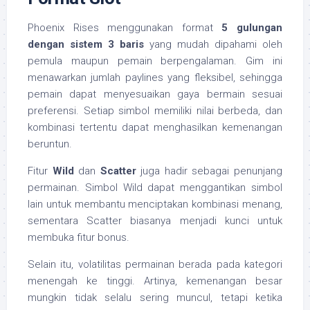
Phoenix Rises menggunakan format
5 gulungan
dengan sistem 3 baris
yang mudah dipahami oleh
pemula maupun pemain berpengalaman. Gim ini
menawarkan jumlah paylines yang fleksibel, sehingga
pemain dapat menyesuaikan gaya bermain sesuai
preferensi. Setiap simbol memiliki nilai berbeda, dan
kombinasi tertentu dapat menghasilkan kemenangan
beruntun.
Fitur
Wild
dan
Scatter
juga hadir sebagai penunjang
permainan. Simbol Wild dapat menggantikan simbol
lain untuk membantu menciptakan kombinasi menang,
sementara Scatter biasanya menjadi kunci untuk
membuka fitur bonus.
Selain itu, volatilitas permainan berada pada kategori
menengah ke tinggi. Artinya, kemenangan besar
mungkin tidak selalu sering muncul, tetapi ketika