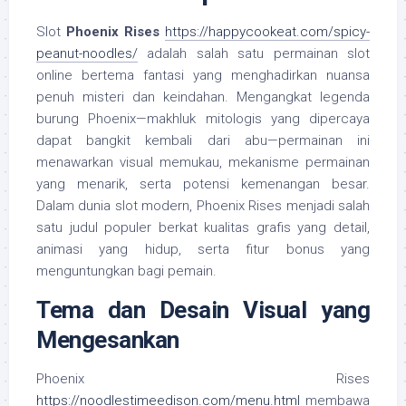
Slot
Phoenix Rises
https://happycookeat.com/spicy-
peanut-noodles/
adalah salah satu permainan slot
online bertema fantasi yang menghadirkan nuansa
penuh misteri dan keindahan. Mengangkat legenda
burung Phoenix—makhluk mitologis yang dipercaya
dapat bangkit kembali dari abu—permainan ini
menawarkan visual memukau, mekanisme permainan
yang menarik, serta potensi kemenangan besar.
Dalam dunia slot modern, Phoenix Rises menjadi salah
satu judul populer berkat kualitas grafis yang detail,
animasi yang hidup, serta fitur bonus yang
menguntungkan bagi pemain.
Tema dan Desain Visual yang
Mengesankan
Phoenix Rises
https://noodlestimeedison.com/menu.html
membawa