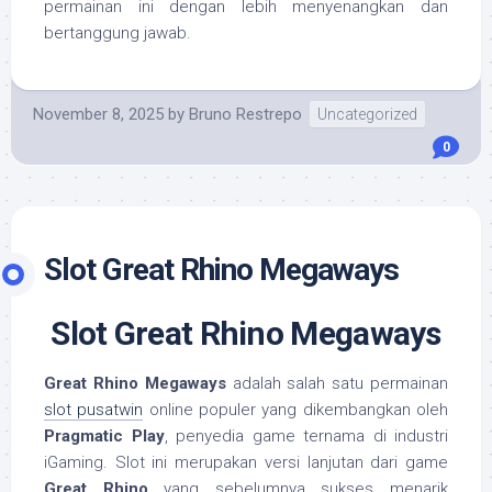
permainan ini dengan lebih menyenangkan dan
bertanggung jawab.
November 8, 2025
by
Bruno Restrepo
Uncategorized
0
Slot Great Rhino Megaways
Slot Great Rhino Megaways
Great Rhino Megaways
adalah salah satu permainan
slot pusatwin
online populer yang dikembangkan oleh
Pragmatic Play
, penyedia game ternama di industri
iGaming. Slot ini merupakan versi lanjutan dari game
Great Rhino
yang sebelumnya sukses menarik