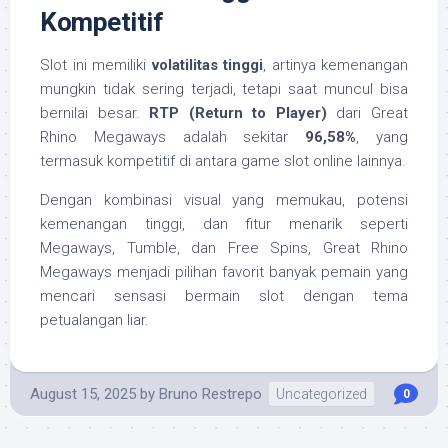
Kompetitif
Slot ini memiliki
volatilitas tinggi
, artinya kemenangan
mungkin tidak sering terjadi, tetapi saat muncul bisa
bernilai besar.
RTP (Return to Player)
dari Great
Rhino Megaways adalah sekitar
96,58%
, yang
termasuk kompetitif di antara game slot online lainnya.
Dengan kombinasi visual yang memukau, potensi
kemenangan tinggi, dan fitur menarik seperti
Megaways, Tumble, dan Free Spins, Great Rhino
Megaways menjadi pilihan favorit banyak pemain yang
mencari sensasi bermain slot dengan tema
petualangan liar.
August 15, 2025
by
Bruno Restrepo
Uncategorized
0