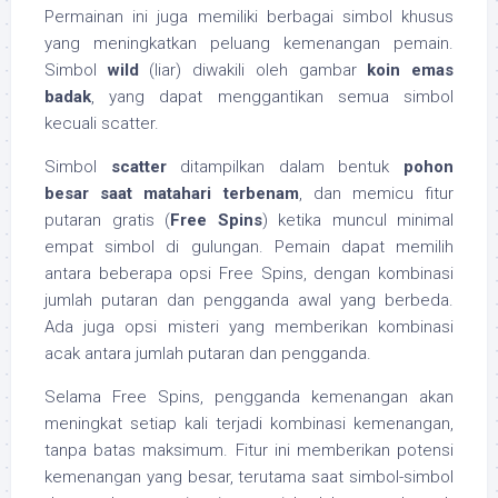
Permainan ini juga memiliki berbagai simbol khusus
yang meningkatkan peluang kemenangan pemain.
Simbol
wild
(liar) diwakili oleh gambar
koin emas
badak
, yang dapat menggantikan semua simbol
kecuali scatter.
Simbol
scatter
ditampilkan dalam bentuk
pohon
besar saat matahari terbenam
, dan memicu fitur
putaran gratis (
Free Spins
) ketika muncul minimal
empat simbol di gulungan. Pemain dapat memilih
antara beberapa opsi Free Spins, dengan kombinasi
jumlah putaran dan pengganda awal yang berbeda.
Ada juga opsi misteri yang memberikan kombinasi
acak antara jumlah putaran dan pengganda.
Selama Free Spins, pengganda kemenangan akan
meningkat setiap kali terjadi kombinasi kemenangan,
tanpa batas maksimum. Fitur ini memberikan potensi
kemenangan yang besar, terutama saat simbol-simbol