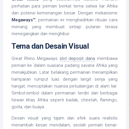
perhatian para pemain berkat tema satwa liar Afrika
dan potensi kemenangan besar. Dengan mekanisme
Megaways™
, permainan ini menghadirkan ribuan cara
menang yang membuat setiap putaran terasa
menegangkan dan menghibur.
Tema dan Desain Visual
Great Rhino Megaways
slot deposit dana
membawa
pemain ke dalam suasana padang savana Afrika yang
menakjubkan. Latar belakang permainan menampilkan
hamparan rumput luas dengan langit senja yang
hangat, menciptakan nuansa petualangan di alam liar.
Simbol-simbol dalam permainan terdiri dari berbagai
hewan khas Afrika seperti badak, cheetah, flamingo,
gorila, dan buaya.
Desain visual yang tajam dan efek suara realistis
menambah kesan mendalam, seolah pemain benar-