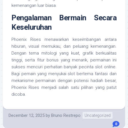
kemenangan luar biasa.
Pengalaman Bermain Secara
Keseluruhan
Phoenix Rises menawarkan keseimbangan antara
hiburan, visual memukau, dan peluang kemenangan.
Dengan tema mitologi yang kuat, grafik berkualitas
tinggi, serta fitur bonus yang menarik, permainan ini
sukses mencuri perhatian banyak pecinta slot online.
Bagi pemain yang menyukai slot bertema fantasi dan
mekanisme permainan dengan potensi hadiah besar,
Phoenix Rises menjadi salah satu pilihan yang patut
dicoba.
December 12, 2025
by
Bruno Restrepo
Uncategorized
0