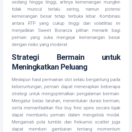
sedang hingga tinggi, artinya kemenangan mungkin
tidak muncul terlalu sering, namun potensi
kemenangan besar tetap terbuka lebar. Kombinasi
antara RTP yang cukup tinggi dan volatilitas ini
menjadikan Sweet Bonanza pilihan menarik bagi
pemain yang suka mengejar kemenangan besar
dengan risiko yang moderat.
Strategi Bermain untuk
Meningkatkan Peluang
Meskipun hasil permainan slot selalu bergantung pada
keberuntungan, pemain dapat menerapkan beberapa
strategi untuk mengoptimalkan pengalaman bermain.
Mengatur batas taruhan, menentukan durasi bermain,
serta memanfaatkan fitur buy free spins secara bijak
dapat membantu pemain dalam mengelola modal.
Mengamati pola tumble dan frekuensi scatter juga
dapat memberi gambaran tentang momentum