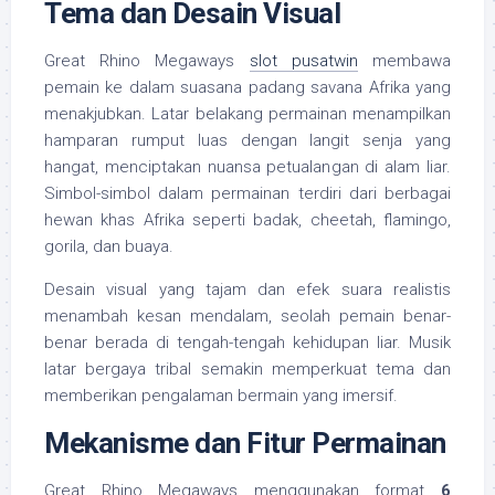
Tema dan Desain Visual
Great Rhino Megaways
slot pusatwin
membawa
pemain ke dalam suasana padang savana Afrika yang
menakjubkan. Latar belakang permainan menampilkan
hamparan rumput luas dengan langit senja yang
hangat, menciptakan nuansa petualangan di alam liar.
Simbol-simbol dalam permainan terdiri dari berbagai
hewan khas Afrika seperti badak, cheetah, flamingo,
gorila, dan buaya.
Desain visual yang tajam dan efek suara realistis
menambah kesan mendalam, seolah pemain benar-
benar berada di tengah-tengah kehidupan liar. Musik
latar bergaya tribal semakin memperkuat tema dan
memberikan pengalaman bermain yang imersif.
Mekanisme dan Fitur Permainan
Great Rhino Megaways menggunakan format
6