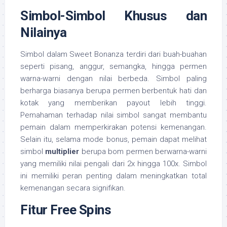
Simbol-Simbol Khusus dan
Nilainya
Simbol dalam Sweet Bonanza terdiri dari buah-buahan
seperti pisang, anggur, semangka, hingga permen
warna-warni dengan nilai berbeda. Simbol paling
berharga biasanya berupa permen berbentuk hati dan
kotak yang memberikan payout lebih tinggi.
Pemahaman terhadap nilai simbol sangat membantu
pemain dalam memperkirakan potensi kemenangan.
Selain itu, selama mode bonus, pemain dapat melihat
simbol
multiplier
berupa bom permen berwarna-warni
yang memiliki nilai pengali dari 2x hingga 100x. Simbol
ini memiliki peran penting dalam meningkatkan total
kemenangan secara signifikan.
Fitur Free Spins