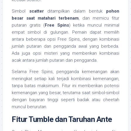
Simbol
scatter
ditampilkan dalam bentuk
pohon
besar saat matahari terbenam
, dan memicu fitur
putaran gratis (
Free Spins
) ketika muncul minimal
empat simbol di gulungan. Pemain dapat memilih
antara beberapa opsi Free Spins, dengan kombinasi
jumlah putaran dan pengganda awal yang berbeda.
Ada juga opsi misteri yang memberikan kombinasi
acak antara jumlah putaran dan pengganda.
Selama Free Spins, pengganda kemenangan akan
meningkat setiap kali terjadi kombinasi kemenangan,
tanpa batas maksimum. Fitur ini memberikan potensi
kemenangan yang besar, terutama saat simbol-simbol
dengan bayaran tinggi seperti badak atau cheetah
muncul berurutan.
Fitur Tumble dan Taruhan Ante