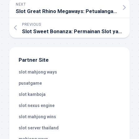
NEXT
Slot Great Rhino Megaways: Petualangan Afrika yang Seru
PREVIOUS
Slot Sweet Bonanza: Permainan Slot yang Manis dan Menguntungkan
Partner Site
slot mahjong ways
pusatgame
slot kamboja
slot nexus engine
slot mahjong wins
slot server thailand