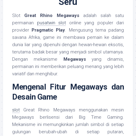
Seru
Slot
Great Rhino Megaways
adalah salah satu
permainan
pusatwin slot
online yang populer dari
provider
Pragmatic Play
. Mengusung tema padang
savana Afrika, game ini membawa pemain ke dalam
dunia liar yang dipenuhi dengan hewan-hewan eksotis,
terutama badak besar yang menjadi simbol utamanya.
Dengan mekanisme
Megaways
yang dinamis,
permainan ini memberikan peluang menang yang lebih
variatif dan menghibur.
Mengenal Fitur Megaways dan
Desain Game
slot
Great Rhino Megaways menggunakan mesin
Megaways berlisensi dari Big Time Gaming.
Mekanisme ini memungkinkan jumlah simbol di setiap
gulungan berubah-ubah di setiap putaran,