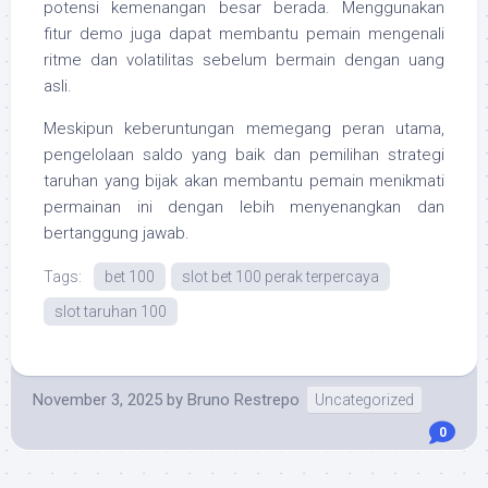
potensi kemenangan besar berada. Menggunakan
fitur demo juga dapat membantu pemain mengenali
ritme dan volatilitas sebelum bermain dengan uang
asli.
Meskipun keberuntungan memegang peran utama,
pengelolaan saldo yang baik dan pemilihan strategi
taruhan yang bijak akan membantu pemain menikmati
permainan ini dengan lebih menyenangkan dan
bertanggung jawab.
Tags:
bet 100
slot bet 100 perak terpercaya
slot taruhan 100
November 3, 2025
by
Bruno Restrepo
Uncategorized
0