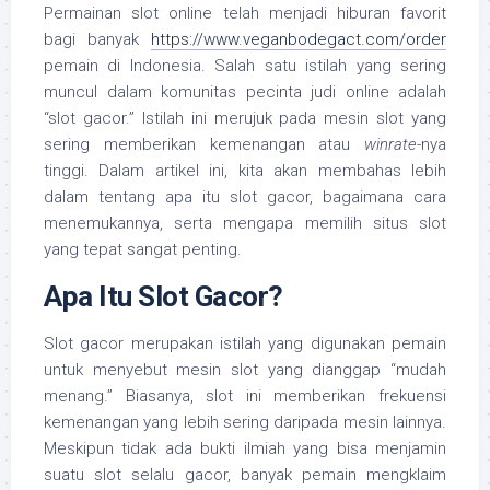
Permainan slot online telah menjadi hiburan favorit
bagi banyak
https://www.veganbodegact.com/order
pemain di Indonesia. Salah satu istilah yang sering
muncul dalam komunitas pecinta judi online adalah
“slot gacor.” Istilah ini merujuk pada mesin slot yang
sering memberikan kemenangan atau
winrate
-nya
tinggi. Dalam artikel ini, kita akan membahas lebih
dalam tentang apa itu slot gacor, bagaimana cara
menemukannya, serta mengapa memilih situs slot
yang tepat sangat penting.
Apa Itu Slot Gacor?
Slot gacor merupakan istilah yang digunakan pemain
untuk menyebut mesin slot yang dianggap “mudah
menang.” Biasanya, slot ini memberikan frekuensi
kemenangan yang lebih sering daripada mesin lainnya.
Meskipun tidak ada bukti ilmiah yang bisa menjamin
suatu slot selalu gacor, banyak pemain mengklaim