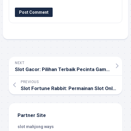
NEXT
Slot Gacor: Pilihan Terbaik Pecinta Game Slot Online
PREVIOUS
Slot Fortune Rabbit: Permainan Slot Online yang Menghibur dan Menguntungkan
Partner Site
slot mahjong ways