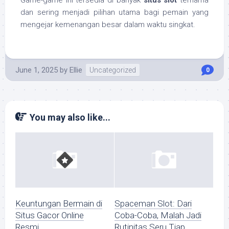
Game-game ini tersedia di banyak
situs slot
ternama
dan sering menjadi pilihan utama bagi pemain yang
mengejar kemenangan besar dalam waktu singkat.
June 1, 2025
by
Ellie
Uncategorized
0
You may also like...
Keuntungan Bermain di
Spaceman Slot: Dari
Situs Gacor Online
Coba-Coba, Malah Jadi
Resmi
Rutinitas Seru Tiap