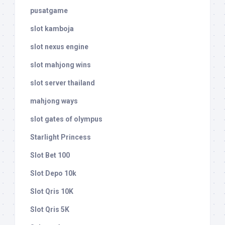
pusatgame
slot kamboja
slot nexus engine
slot mahjong wins
slot server thailand
mahjong ways
slot gates of olympus
Starlight Princess
Slot Bet 100
Slot Depo 10k
Slot Qris 10K
Slot Qris 5K