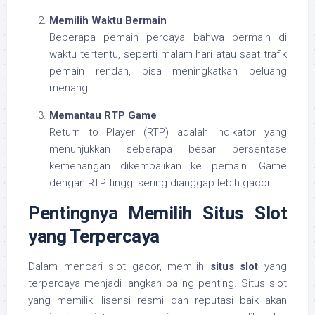
Memilih Waktu Bermain
Beberapa pemain percaya bahwa bermain di
waktu tertentu, seperti malam hari atau saat trafik
pemain rendah, bisa meningkatkan peluang
menang.
Memantau RTP Game
Return to Player (RTP) adalah indikator yang
menunjukkan seberapa besar persentase
kemenangan dikembalikan ke pemain. Game
dengan RTP tinggi sering dianggap lebih gacor.
Pentingnya Memilih Situs Slot
yang Terpercaya
Dalam mencari slot gacor, memilih
situs slot
yang
terpercaya menjadi langkah paling penting. Situs slot
yang memiliki lisensi resmi dan reputasi baik akan