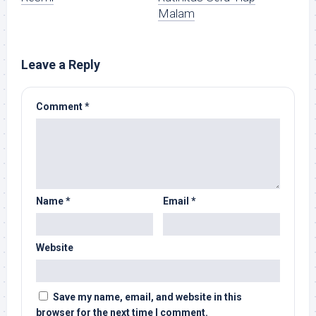
Malam
Leave a Reply
Comment
*
Name
*
Email
*
Website
Save my name, email, and website in this
browser for the next time I comment.