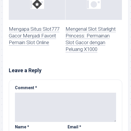
Mengapa Situs Slot777
Mengenal Slot Starlight
Gacor Menjadi Favorit
Princess: Permainan
Pemain Slot Online
Slot Gacor dengan
Peluang X1000
Leave a Reply
Comment
*
Name
*
Email
*