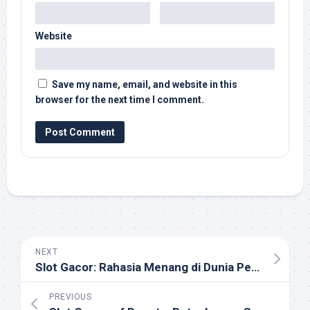
Website
Save my name, email, and website in this
browser for the next time I comment.
NEXT
Slot Gacor: Rahasia Menang di Dunia Permainan Digital
PREVIOUS