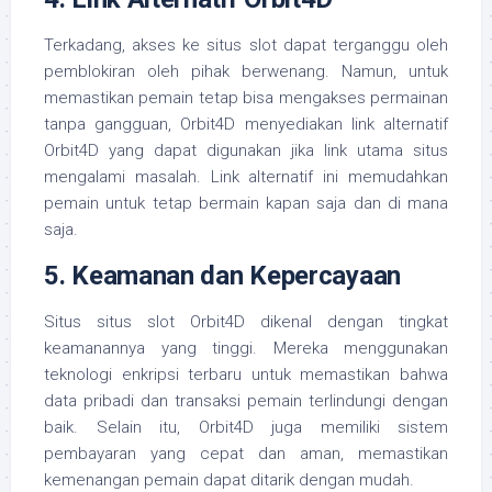
Terkadang, akses ke situs slot dapat terganggu oleh
pemblokiran oleh pihak berwenang. Namun, untuk
memastikan pemain tetap bisa mengakses permainan
tanpa gangguan, Orbit4D menyediakan link alternatif
Orbit4D yang dapat digunakan jika link utama situs
mengalami masalah. Link alternatif ini memudahkan
pemain untuk tetap bermain kapan saja dan di mana
saja.
5. Keamanan dan Kepercayaan
Situs situs slot Orbit4D dikenal dengan tingkat
keamanannya yang tinggi. Mereka menggunakan
teknologi enkripsi terbaru untuk memastikan bahwa
data pribadi dan transaksi pemain terlindungi dengan
baik. Selain itu, Orbit4D juga memiliki sistem
pembayaran yang cepat dan aman, memastikan
kemenangan pemain dapat ditarik dengan mudah.