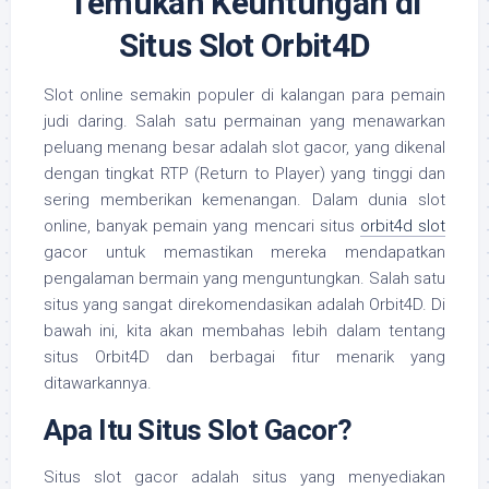
Temukan Keuntungan di
Situs Slot Orbit4D
Slot online semakin populer di kalangan para pemain
judi daring. Salah satu permainan yang menawarkan
peluang menang besar adalah slot gacor, yang dikenal
dengan tingkat RTP (Return to Player) yang tinggi dan
sering memberikan kemenangan. Dalam dunia slot
online, banyak pemain yang mencari situs
orbit4d slot
gacor untuk memastikan mereka mendapatkan
pengalaman bermain yang menguntungkan. Salah satu
situs yang sangat direkomendasikan adalah Orbit4D. Di
bawah ini, kita akan membahas lebih dalam tentang
situs Orbit4D dan berbagai fitur menarik yang
ditawarkannya.
Apa Itu Situs Slot Gacor?
Situs slot gacor adalah situs yang menyediakan