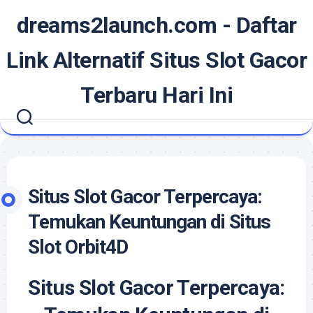
Skip
dreams2launch.com - Daftar
to
content
Link Alternatif Situs Slot Gacor
Terbaru Hari Ini
Situs Slot Gacor Terpercaya:
Temukan Keuntungan di Situs
Slot Orbit4D
Situs Slot Gacor Terpercaya: