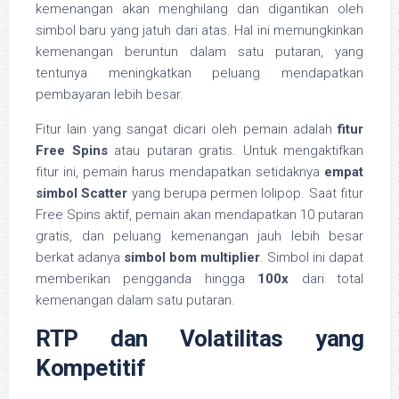
kemenangan akan menghilang dan digantikan oleh
simbol baru yang jatuh dari atas. Hal ini memungkinkan
kemenangan beruntun dalam satu putaran, yang
tentunya meningkatkan peluang mendapatkan
pembayaran lebih besar.
Fitur lain yang sangat dicari oleh pemain adalah
fitur
Free Spins
atau putaran gratis. Untuk mengaktifkan
fitur ini, pemain harus mendapatkan setidaknya
empat
simbol Scatter
yang berupa permen lolipop. Saat fitur
Free Spins aktif, pemain akan mendapatkan 10 putaran
gratis, dan peluang kemenangan jauh lebih besar
berkat adanya
simbol bom multiplier
. Simbol ini dapat
memberikan pengganda hingga
100x
dari total
kemenangan dalam satu putaran.
RTP dan Volatilitas yang
Kompetitif