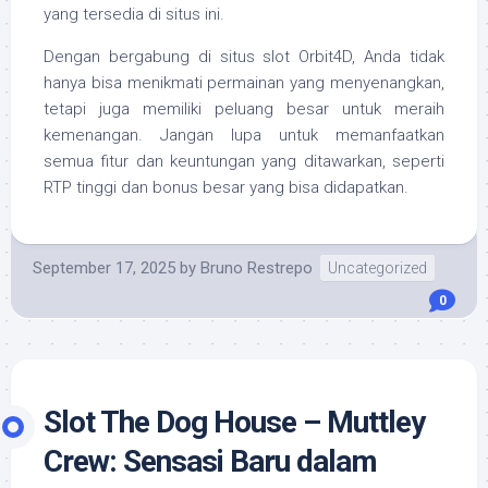
yang tersedia di situs ini.
Dengan bergabung di situs slot Orbit4D, Anda tidak
hanya bisa menikmati permainan yang menyenangkan,
tetapi juga memiliki peluang besar untuk meraih
kemenangan. Jangan lupa untuk memanfaatkan
semua fitur dan keuntungan yang ditawarkan, seperti
RTP tinggi dan bonus besar yang bisa didapatkan.
September 17, 2025
by
Bruno Restrepo
Uncategorized
0
Slot The Dog House – Muttley
Crew: Sensasi Baru dalam