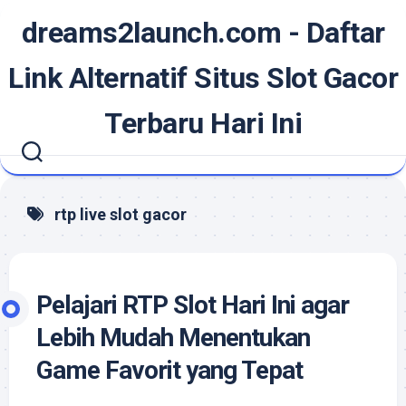
Skip
dreams2launch.com - Daftar
to
content
Link Alternatif Situs Slot Gacor
Terbaru Hari Ini
rtp live slot gacor
Pelajari RTP Slot Hari Ini agar
Lebih Mudah Menentukan
Game Favorit yang Tepat