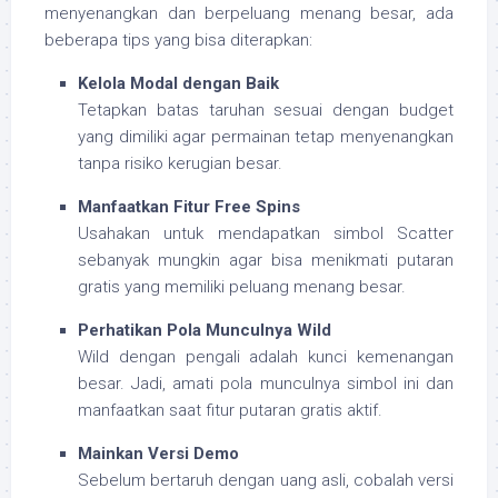
menyenangkan dan berpeluang menang besar, ada
beberapa tips yang bisa diterapkan:
Kelola Modal dengan Baik
Tetapkan batas taruhan sesuai dengan budget
yang dimiliki agar permainan tetap menyenangkan
tanpa risiko kerugian besar.
Manfaatkan Fitur Free Spins
Usahakan untuk mendapatkan simbol Scatter
sebanyak mungkin agar bisa menikmati putaran
gratis yang memiliki peluang menang besar.
Perhatikan Pola Munculnya Wild
Wild dengan pengali adalah kunci kemenangan
besar. Jadi, amati pola munculnya simbol ini dan
manfaatkan saat fitur putaran gratis aktif.
Mainkan Versi Demo
Sebelum bertaruh dengan uang asli, cobalah versi