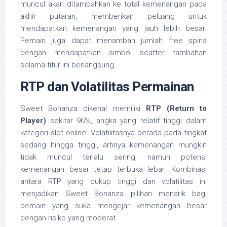
muncul akan ditambahkan ke total kemenangan pada
akhir putaran, memberikan peluang untuk
mendapatkan kemenangan yang jauh lebih besar.
Pemain juga dapat menambah jumlah free spins
dengan mendapatkan simbol scatter tambahan
selama fitur ini berlangsung.
RTP dan Volatilitas Permainan
Sweet Bonanza dikenal memiliki
RTP (Return to
Player)
sekitar 96%, angka yang relatif tinggi dalam
kategori slot online. Volatilitasnya berada pada tingkat
sedang hingga tinggi, artinya kemenangan mungkin
tidak muncul terlalu sering, namun potensi
kemenangan besar tetap terbuka lebar. Kombinasi
antara RTP yang cukup tinggi dan volatilitas ini
menjadikan Sweet Bonanza pilihan menarik bagi
pemain yang suka mengejar kemenangan besar
dengan risiko yang moderat.