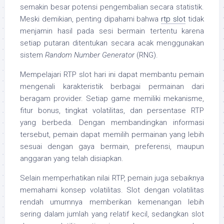
semakin besar potensi pengembalian secara statistik.
Meski demikian, penting dipahami bahwa
rtp slot
tidak
menjamin hasil pada sesi bermain tertentu karena
setiap putaran ditentukan secara acak menggunakan
sistem
Random Number Generator
(RNG).
Mempelajari RTP slot hari ini dapat membantu pemain
mengenali karakteristik berbagai permainan dari
beragam provider. Setiap game memiliki mekanisme,
fitur bonus, tingkat volatilitas, dan persentase RTP
yang berbeda. Dengan membandingkan informasi
tersebut, pemain dapat memilih permainan yang lebih
sesuai dengan gaya bermain, preferensi, maupun
anggaran yang telah disiapkan.
Selain memperhatikan nilai RTP, pemain juga sebaiknya
memahami konsep volatilitas. Slot dengan volatilitas
rendah umumnya memberikan kemenangan lebih
sering dalam jumlah yang relatif kecil, sedangkan slot