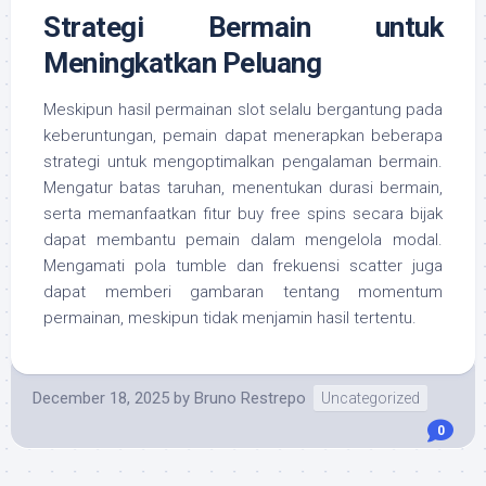
Strategi Bermain untuk
Meningkatkan Peluang
Meskipun hasil permainan slot selalu bergantung pada
keberuntungan, pemain dapat menerapkan beberapa
strategi untuk mengoptimalkan pengalaman bermain.
Mengatur batas taruhan, menentukan durasi bermain,
serta memanfaatkan fitur buy free spins secara bijak
dapat membantu pemain dalam mengelola modal.
Mengamati pola tumble dan frekuensi scatter juga
dapat memberi gambaran tentang momentum
permainan, meskipun tidak menjamin hasil tertentu.
December 18, 2025
by
Bruno Restrepo
Uncategorized
0