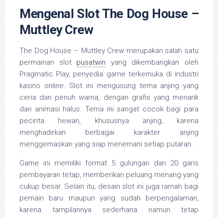
Mengenal Slot The Dog House –
Muttley Crew
The Dog House – Muttley Crew merupakan salah satu
permainan slot
pusatwin
yang dikembangkan oleh
Pragmatic Play, penyedia game terkemuka di industri
kasino online. Slot ini mengusung tema anjing yang
ceria dan penuh warna, dengan grafis yang menarik
dan animasi halus. Tema ini sangat cocok bagi para
pecinta hewan, khususnya anjing, karena
menghadirkan berbagai karakter anjing
menggemaskan yang siap menemani setiap putaran.
Game ini memiliki format 5 gulungan dan 20 garis
pembayaran tetap, memberikan peluang menang yang
cukup besar. Selain itu, desain slot ini juga ramah bagi
pemain baru maupun yang sudah berpengalaman,
karena tampilannya sederhana namun tetap