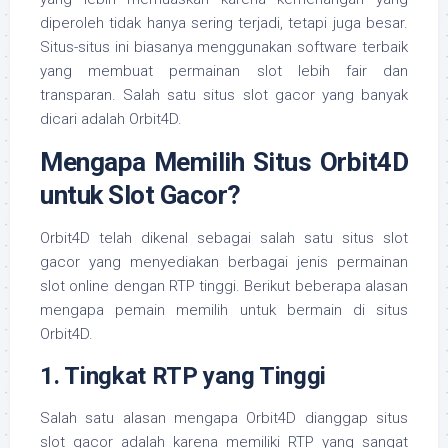
diperoleh tidak hanya sering terjadi, tetapi juga besar.
Situs-situs ini biasanya menggunakan software terbaik
yang membuat permainan slot lebih fair dan
transparan. Salah satu situs slot gacor yang banyak
dicari adalah Orbit4D.
Mengapa Memilih Situs Orbit4D
untuk Slot Gacor?
Orbit4D telah dikenal sebagai salah satu situs slot
gacor yang menyediakan berbagai jenis permainan
slot online dengan RTP tinggi. Berikut beberapa alasan
mengapa pemain memilih untuk bermain di situs
Orbit4D.
1. Tingkat RTP yang Tinggi
Salah satu alasan mengapa Orbit4D dianggap situs
slot gacor adalah karena memiliki RTP yang sangat