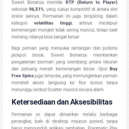
Sweet Bonanza memiliki
RTP (Return to Player)
sebesar
96,51%
, yang cukup kompetitif di antara slot
online lainnya. Permainan ini juga tergolong dalam
kategori
volatilitas tinggi
, artinya meskipun
kemenangan mungkin tidak sering muncul, tetapi saat
menang, nilainya bisa sangat besar.
Bagi pemain yang menyukai tantangan dan potensi
jackpot besar, Sweet Bonanza memberikan
pengalaman bermain yang seimbang antara hiburan
dan peluang meraih kemenangan besar. Opsi
Buy
Free Spins
juga tersedia, yang memungkinkan pemain
membeli akses langsung ke fitur bonus tanpa
menunggu simbol Scatter muncul secara alami.
Ketersediaan dan Aksesibilitas
Permainan ini dapat dimainkan melalui berbagai
perangkat, baik di desktop maupun ponsel, tanpa
harus mengunduh aplikasi tambahan. Pragmatic Play