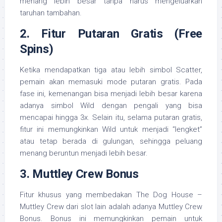
menang lebih besar tanpa harus mengeluarkan
taruhan tambahan.
2. Fitur Putaran Gratis (Free
Spins)
Ketika mendapatkan tiga atau lebih simbol Scatter,
pemain akan memasuki mode putaran gratis. Pada
fase ini, kemenangan bisa menjadi lebih besar karena
adanya simbol Wild dengan pengali yang bisa
mencapai hingga 3x. Selain itu, selama putaran gratis,
fitur ini memungkinkan Wild untuk menjadi “lengket”
atau tetap berada di gulungan, sehingga peluang
menang beruntun menjadi lebih besar.
3. Muttley Crew Bonus
Fitur khusus yang membedakan The Dog House –
Muttley Crew dari slot lain adalah adanya Muttley Crew
Bonus. Bonus ini memungkinkan pemain untuk