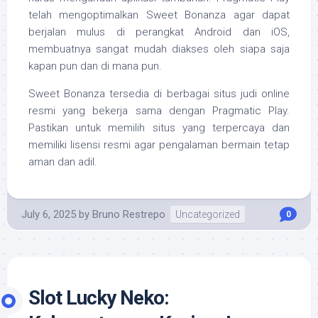
telah mengoptimalkan Sweet Bonanza agar dapat
berjalan mulus di perangkat Android dan iOS,
membuatnya sangat mudah diakses oleh siapa saja
kapan pun dan di mana pun.
Sweet Bonanza tersedia di berbagai situs judi online
resmi yang bekerja sama dengan Pragmatic Play.
Pastikan untuk memilih situs yang terpercaya dan
memiliki lisensi resmi agar pengalaman bermain tetap
aman dan adil.
July 6, 2025
by
Bruno Restrepo
Uncategorized
0
Slot Lucky Neko: