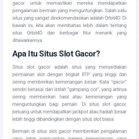
gacor untuk memastikan mereka mendapatkan
pengalaman bermain yang menguntungkan. Salah satu
situs yang sangat direkomendasikan adalah Orbit4D. Di
bawah ini, kita akan membahas lebih dalam tentang
situs Orbit4D dan berbagai fitur menarik yang
ditawarkannya.
Apa Itu Situs Slot Gacor?
Situs slot gacor adalah situs yang menyediakan
permainan slot dengan tingkat RTP yang tinggi dan
sering memberikan kemenangan besar. Kata “gacor”
sendiri berasal dari istilah “gampang cor”, yang artinya
sering memberikan hasil atau kemenangan yang
menguntungkan bagi pemain. Di situs slot gacor,
peluang untuk mendapatkan jackpot atau hadiah besar
lebih tinggi dibandingkan dengan situs slot biasa.
Bermain di situs slot gacor memberikan pengalaman
yang lebih memuaskan karena kemenangan yang