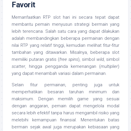
Favorit
Memanfaatkan RTP slot hari ini secara tepat dapat
membantu pemain menyusun strategi bermain yang
lebih terencana. Salah satu cara yang dapat dilakukan
adalah membandingkan beberapa permainan dengan
nilai RTP yang relatif tinggi, kemudian melihat fitur-fitur
tambahan yang ditawarkan. Misalnya, beberapa slot
memiliki putaran gratis (
free spins
), simbol
wild
, simbol
scatter
, hingga pengganda kemenangan (
multiplier
)
yang dapat menambah variasi dalam permainan.
Selain fitur permainan, penting juga untuk
memperhatikan besaran taruhan minimum dan
maksimum. Dengan memilih game yang sesuai
dengan anggaran, pemain dapat mengelola modal
secara lebih efektif tanpa harus mengambil risiko yang
melebihi kemampuan finansial. Menentukan batas
bermain sejak awal juga merupakan kebiasaan yang