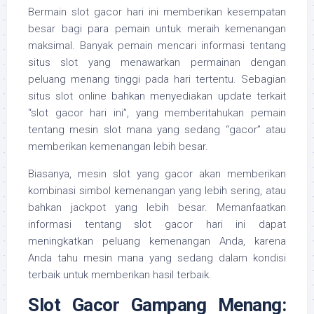
Bermain slot gacor hari ini memberikan kesempatan
besar bagi para pemain untuk meraih kemenangan
maksimal. Banyak pemain mencari informasi tentang
situs slot yang menawarkan permainan dengan
peluang menang tinggi pada hari tertentu. Sebagian
situs slot online bahkan menyediakan update terkait
“slot gacor hari ini”, yang memberitahukan pemain
tentang mesin slot mana yang sedang “gacor” atau
memberikan kemenangan lebih besar.
Biasanya, mesin slot yang gacor akan memberikan
kombinasi simbol kemenangan yang lebih sering, atau
bahkan jackpot yang lebih besar. Memanfaatkan
informasi tentang slot gacor hari ini dapat
meningkatkan peluang kemenangan Anda, karena
Anda tahu mesin mana yang sedang dalam kondisi
terbaik untuk memberikan hasil terbaik.
Slot Gacor Gampang Menang: