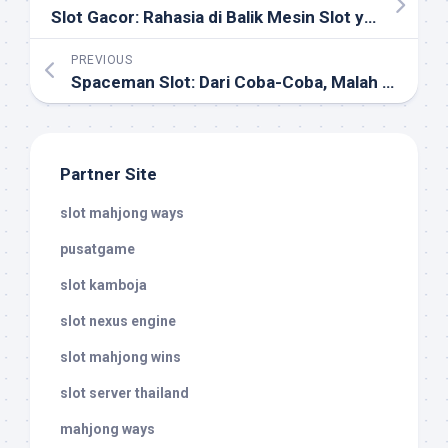
Slot Gacor: Rahasia di Balik Mesin Slot yang Menguntungkan
PREVIOUS
Spaceman Slot: Dari Coba-Coba, Malah Jadi Rutinitas Seru Tiap Malam
Partner Site
slot mahjong ways
pusatgame
slot kamboja
slot nexus engine
slot mahjong wins
slot server thailand
mahjong ways