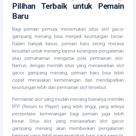
Pilihan Terbaik untuk Pemain
Baru
Bagi pemain pemula, menemukan situs slot gacor
gampang menang bisa menjadi keuntungan besar.
Dalam banyak kasus, pemain baru sering merasa
kesulitan untuk menang karena kurangnya pengalaman
atau pemahaman mengenai pola permainan slot.
Namun, dengan memilih situs yang menawarkan slot
gacor gampang menang, pemain baru bisa lebih
cepat merasakan kemenangan dan mendapatkan
keuntungan lebih dari permainan slot tersebut.
Permainan slot yang mudah menang biasanya memiliki
RTP (Return to Player) yang lebih tinggi, yang artinya
persentase kemenangan bagi pemain juga lebih
besar. Situs slot yang menawarkan slot gacor
gampang menang akan memberikan pengalaman
bermain yang lebih menyenangkan bagi para pemula,