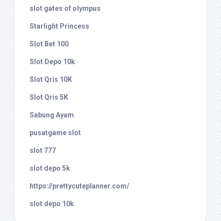
slot gates of olympus
Starlight Princess
Slot Bet 100
Slot Depo 10k
Slot Qris 10K
Slot Qris 5K
Sabung Ayam
pusatgame slot
slot 777
slot depo 5k
https://prettycuteplanner.com/
slot depo 10k