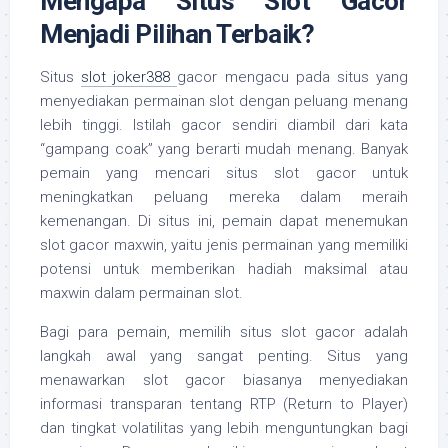
Mengapa Situs Slot Gacor
Menjadi Pilihan Terbaik?
Situs
slot joker388
gacor mengacu pada situs yang
menyediakan permainan slot dengan peluang menang
lebih tinggi. Istilah gacor sendiri diambil dari kata
“gampang coak” yang berarti mudah menang. Banyak
pemain yang mencari situs slot gacor untuk
meningkatkan peluang mereka dalam meraih
kemenangan. Di situs ini, pemain dapat menemukan
slot gacor maxwin, yaitu jenis permainan yang memiliki
potensi untuk memberikan hadiah maksimal atau
maxwin dalam permainan slot.
Bagi para pemain, memilih situs slot gacor adalah
langkah awal yang sangat penting. Situs yang
menawarkan slot gacor biasanya menyediakan
informasi transparan tentang RTP (Return to Player)
dan tingkat volatilitas yang lebih menguntungkan bagi