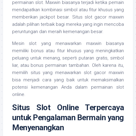
permainan slot. Maxwin biasanya terjadi ketika pemain
mendapatkan kombinasi simbol atau fitur khusus yang
memberikan jackpot besar. Situs slot gacor maxwin
adalah pilihan terbaik bagi mereka yang ingin mencoba
peruntungan dan meraih kemenangan besar.
Mesin slot yang menawarkan maxwin biasanya
memiliki bonus atau fitur khusus yang meningkatkan
peluang untuk menang, seperti putaran gratis, simbol
liar, atau bonus permainan tambahan. Oleh karena itu,
memilih situs yang menawarkan slot gacor maxwin
bisa menjadi cara yang baik untuk memaksimalkan
potensi kemenangan Anda dalam permainan slot
online.
Situs Slot Online Terpercaya
untuk Pengalaman Bermain yang
Menyenangkan