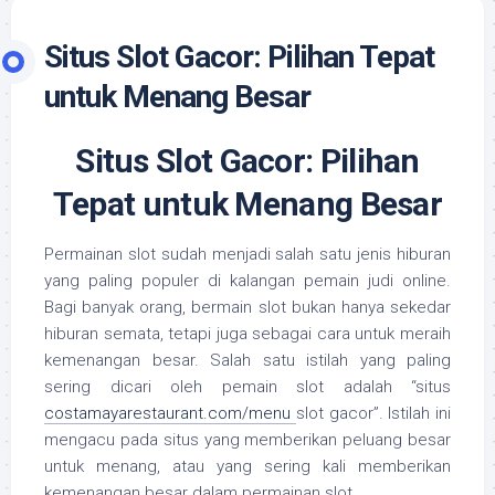
Situs Slot Gacor: Pilihan Tepat
untuk Menang Besar
Situs Slot Gacor: Pilihan
Tepat untuk Menang Besar
Permainan slot sudah menjadi salah satu jenis hiburan
yang paling populer di kalangan pemain judi online.
Bagi banyak orang, bermain slot bukan hanya sekedar
hiburan semata, tetapi juga sebagai cara untuk meraih
kemenangan besar. Salah satu istilah yang paling
sering dicari oleh pemain slot adalah “situs
costamayarestaurant.com/menu
slot gacor”. Istilah ini
mengacu pada situs yang memberikan peluang besar
untuk menang, atau yang sering kali memberikan
kemenangan besar dalam permainan slot.