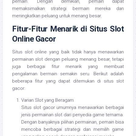
pemain. Dengan demikian, pemain dapat
memaksimalkan strategi bermain mereka dan
meningkatkan peluang untuk menang besar.
Fitur-Fitur Menarik di Situs Slot
Online Gacor
Situs slot online yang baik tidak hanya menawarkan
permainan slot dengan peluang menang besar, tetapi
juga berbagai fitur menarik yang membuat
pengalaman bermain semakin seru. Berikut adalah
beberapa fitur yang dapat ditemukan di situs slot
gacor:
Varian Slot yang Beragam
Situs slot gacor umumnya menawarkan berbagai
jenis permainan slot dari penyedia game ternama.
Dengan banyaknya pilihan permainan, pemain bisa
mencoba berbagai strategi dan memilih game