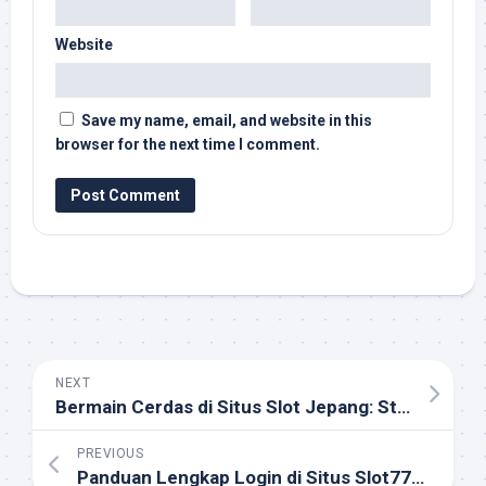
Website
Save my name, email, and website in this
browser for the next time I comment.
NEXT
Bermain Cerdas di Situs Slot Jepang: Strategi untuk Meningkatkan Peluang Menang
PREVIOUS
Panduan Lengkap Login di Situs Slot777: Cara Mudah Menang Besar!