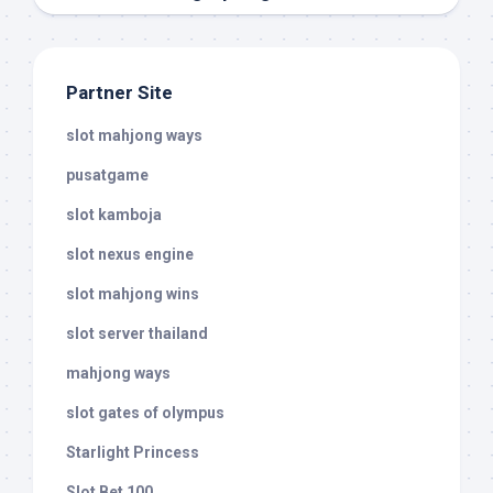
Partner Site
slot mahjong ways
pusatgame
slot kamboja
slot nexus engine
slot mahjong wins
slot server thailand
mahjong ways
slot gates of olympus
Starlight Princess
Slot Bet 100