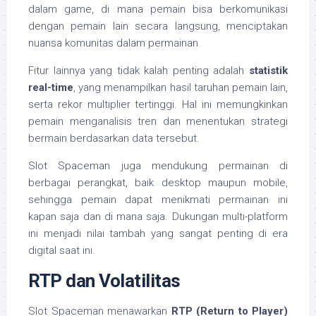
dalam game, di mana pemain bisa berkomunikasi
dengan pemain lain secara langsung, menciptakan
nuansa komunitas dalam permainan.
Fitur lainnya yang tidak kalah penting adalah
statistik
real-time
, yang menampilkan hasil taruhan pemain lain,
serta rekor multiplier tertinggi. Hal ini memungkinkan
pemain menganalisis tren dan menentukan strategi
bermain berdasarkan data tersebut.
Slot Spaceman juga mendukung permainan di
berbagai perangkat, baik desktop maupun mobile,
sehingga pemain dapat menikmati permainan ini
kapan saja dan di mana saja. Dukungan multi-platform
ini menjadi nilai tambah yang sangat penting di era
digital saat ini.
RTP dan Volatilitas
Slot Spaceman menawarkan
RTP (Return to Player)