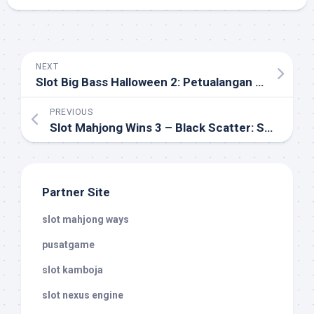
NEXT
Slot Big Bass Halloween 2: Petualangan Seru Bertema Horor dan Memancing
PREVIOUS
Slot Mahjong Wins 3 – Black Scatter: Sensasi Baru Dunia Slot Online
Partner Site
slot mahjong ways
pusatgame
slot kamboja
slot nexus engine