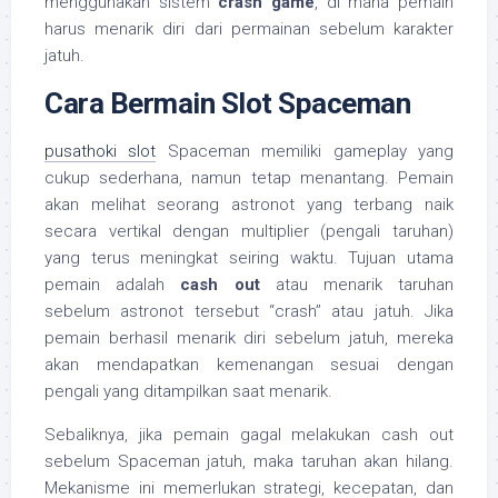
menggunakan sistem
crash game
, di mana pemain
harus menarik diri dari permainan sebelum karakter
jatuh.
Cara Bermain Slot Spaceman
pusathoki slot
Spaceman memiliki gameplay yang
cukup sederhana, namun tetap menantang. Pemain
akan melihat seorang astronot yang terbang naik
secara vertikal dengan multiplier (pengali taruhan)
yang terus meningkat seiring waktu. Tujuan utama
pemain adalah
cash out
atau menarik taruhan
sebelum astronot tersebut “crash” atau jatuh. Jika
pemain berhasil menarik diri sebelum jatuh, mereka
akan mendapatkan kemenangan sesuai dengan
pengali yang ditampilkan saat menarik.
Sebaliknya, jika pemain gagal melakukan cash out
sebelum Spaceman jatuh, maka taruhan akan hilang.
Mekanisme ini memerlukan strategi, kecepatan, dan