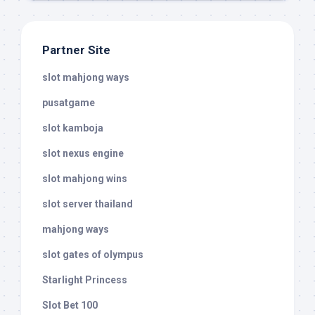
Partner Site
slot mahjong ways
pusatgame
slot kamboja
slot nexus engine
slot mahjong wins
slot server thailand
mahjong ways
slot gates of olympus
Starlight Princess
Slot Bet 100