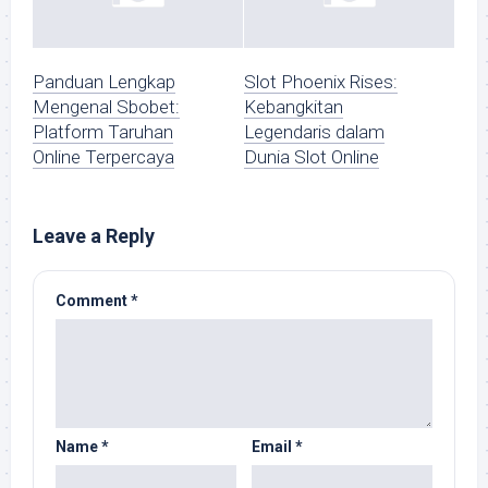
Panduan Lengkap
Slot Phoenix Rises:
Mengenal Sbobet:
Kebangkitan
Platform Taruhan
Legendaris dalam
Online Terpercaya
Dunia Slot Online
Leave a Reply
Comment
*
Name
*
Email
*