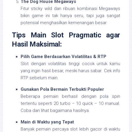
The Dog House Megaways
Fitur sticky wild dan ribuan kombinasi Megaways
bikin game ini tak hanya seru, tapi juga sangat
potensial menghasilkan kemenangan besar.
Tips Main Slot Pragmatic agar
Hasil Maksimal:
Pilih Game Berdasarkan Volatilitas & RTP
Slot dengan volatilitas tinggi cocok untuk kamu
yang ingin hasil besar, meski harus sabar. Cek info
RTP sebelum main.
Gunakan Pola Bermain Terbukti Populer
Beberapa pemain berhasil dengan pola spin
tertentu seperti 20 turbo – 10 quick – 10 manual.
Coba dan lihat bagaimana hasilnya.
Main di Waktu yang Tepat
Banyak pemain percaya slot lebih gacor di waktu