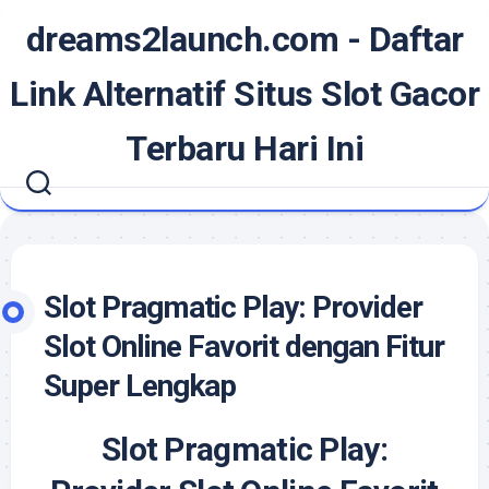
Skip
dreams2launch.com - Daftar
to
content
Link Alternatif Situs Slot Gacor
Terbaru Hari Ini
Slot Pragmatic Play: Provider
Slot Online Favorit dengan Fitur
Super Lengkap
Slot Pragmatic Play: