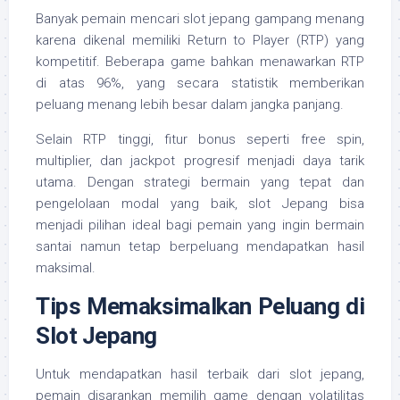
Banyak pemain mencari slot jepang gampang menang
karena dikenal memiliki Return to Player (RTP) yang
kompetitif. Beberapa game bahkan menawarkan RTP
di atas 96%, yang secara statistik memberikan
peluang menang lebih besar dalam jangka panjang.
Selain RTP tinggi, fitur bonus seperti free spin,
multiplier, dan jackpot progresif menjadi daya tarik
utama. Dengan strategi bermain yang tepat dan
pengelolaan modal yang baik, slot Jepang bisa
menjadi pilihan ideal bagi pemain yang ingin bermain
santai namun tetap berpeluang mendapatkan hasil
maksimal.
Tips Memaksimalkan Peluang di
Slot Jepang
Untuk mendapatkan hasil terbaik dari slot jepang,
pemain disarankan memilih game dengan volatilitas