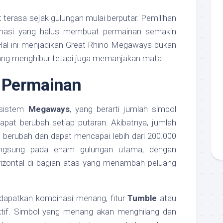
 terasa sejak gulungan mulai berputar. Pemilihan
masi yang halus membuat permainan semakin
 Hal ini menjadikan Great Rhino Megaways bukan
ang menghibur tetapi juga memanjakan mata.
 Permainan
 sistem
Megaways
, yang berarti jumlah simbol
apat berubah setiap putaran. Akibatnya, jumlah
 berubah dan dapat mencapai lebih dari 200.000
langsung pada enam gulungan utama, dengan
izontal di bagian atas yang menambah peluang
ndapatkan kombinasi menang, fitur
Tumble
atau
ktif. Simbol yang menang akan menghilang dan