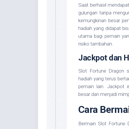
Saat berhasil mendapat
gulungan tanpa mengura
kemungkinan besar peng
hadiah yang didapat bisa
utama bagi pemain ya
risiko tambahan.
Jackpot dan H
Slot Fortune Dragon se
hadiah yang terus berta
pemain lain. Jackpot
besar dan menjadi mimpi
Cara Bermai
Bermain Slot Fortune