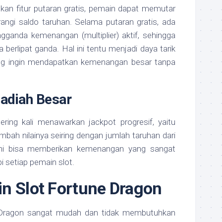
kan fitur putaran gratis, pemain dapat memutar
ngi saldo taruhan. Selama putaran gratis, ada
ganda kemenangan (multiplier) aktif, sehingga
 berlipat ganda. Hal ini tentu menjadi daya tarik
ng ingin mendapatkan kemenangan besar tanpa
adiah Besar
ring kali menawarkan jackpot progresif, yaitu
mbah nilainya seiring dengan jumlah taruhan dari
 ini bisa memberikan kemenangan yang sangat
 setiap pemain slot.
n Slot Fortune Dragon
 Dragon sangat mudah dan tidak membutuhkan