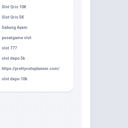
Slot Qris 10K
Slot Qris 5K
Sabung Ayam
pusatgame slot
slot 777
slot depo 5k
https://prettycuteplanner.com/
slot depo 10k