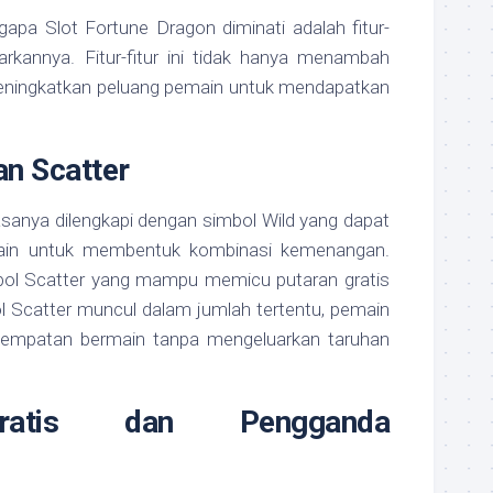
apa Slot Fortune Dragon diminati adalah fitur-
arkannya. Fitur-fitur ini tidak hanya menambah
meningkatkan peluang pemain untuk mendapatkan
an Scatter
asanya dilengkapi dengan simbol Wild yang dapat
lain untuk membentuk kombinasi kemenangan.
imbol Scatter yang mampu memicu putaran gratis
ol Scatter muncul dalam jumlah tertentu, pemain
empatan bermain tanpa mengeluarkan taruhan
ratis dan Pengganda