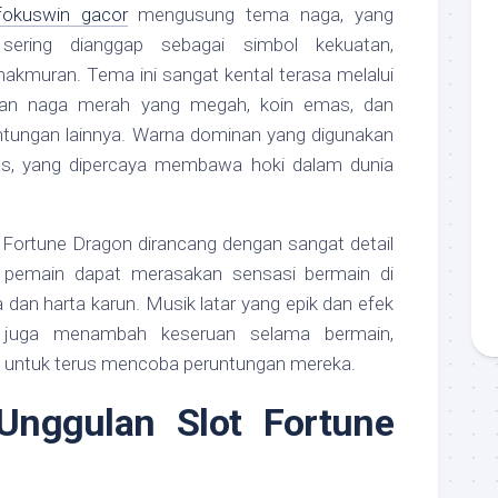
fokuswin gacor
mengusung tema naga, yang
ering dianggap sebagai simbol kekuatan,
akmuran. Tema ini sangat kental terasa melalui
kan naga merah yang megah, koin emas, dan
ntungan lainnya. Warna dominan yang digunakan
s, yang dipercaya membawa hoki dalam dunia
t Fortune Dragon dirancang dengan sangat detail
a pemain dapat merasakan sensasi bermain di
 dan harta karun. Musik latar yang epik dan efek
 juga menambah keseruan selama bermain,
untuk terus mencoba peruntungan mereka.
r Unggulan Slot Fortune