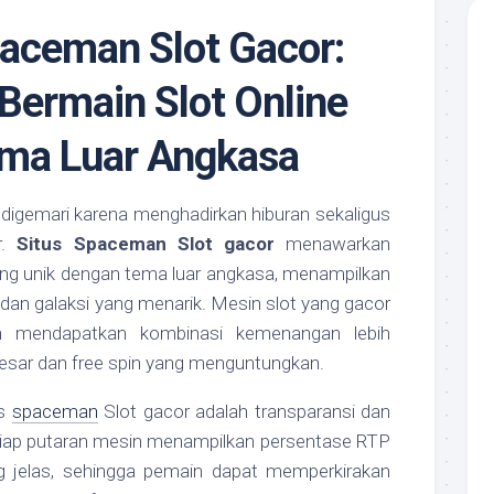
paceman Slot Gacor:
Bermain Slot Online
ma Luar Angkasa
n digemari karena menghadirkan hiburan sekaligus
r.
Situs Spaceman Slot gacor
menawarkan
ng unik dengan tema luar angkasa, menampilkan
, dan galaksi yang menarik. Mesin slot yang gacor
 mendapatkan kombinasi kemenangan lebih
esar dan free spin yang menguntungkan.
us
spaceman
Slot gacor adalah transparansi dan
tiap putaran mesin menampilkan persentase RTP
ng jelas, sehingga pemain dapat memperkirakan