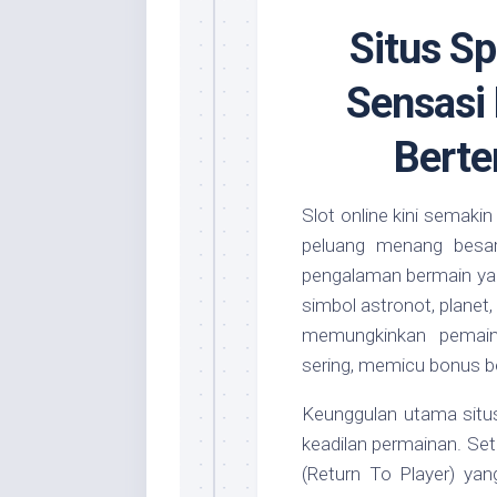
Situs S
Sensasi 
Berte
Slot online kini semaki
peluang menang besa
pengalaman bermain ya
simbol astronot, planet
memungkinkan pemain
sering, memicu bonus b
Keunggulan utama sit
keadilan permainan. Se
(Return To Player) ya