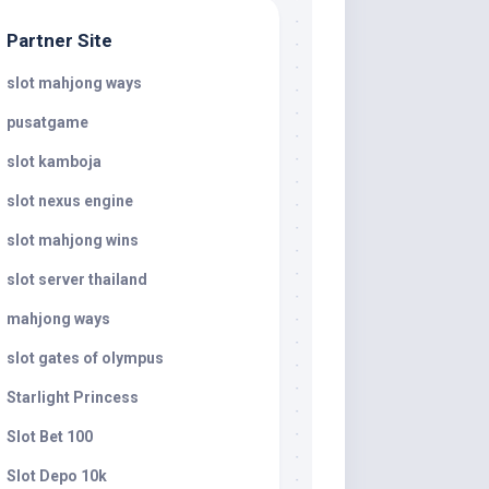
Partner Site
slot mahjong ways
pusatgame
slot kamboja
slot nexus engine
slot mahjong wins
slot server thailand
mahjong ways
slot gates of olympus
Starlight Princess
Slot Bet 100
Slot Depo 10k