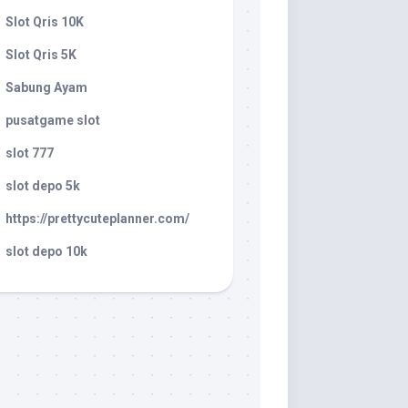
Slot Qris 10K
Slot Qris 5K
Sabung Ayam
pusatgame slot
slot 777
slot depo 5k
https://prettycuteplanner.com/
slot depo 10k