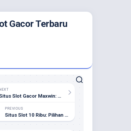
lot Gacor Terbaru
NEXT
Situs Slot Gacor Maxwin: Tempat Bermain Slot dengan Peluang Besar
PREVIOUS
Situs Slot 10 Ribu: Pilihan Terbaik untuk Slot Gacor dengan Deposit Terjangkau