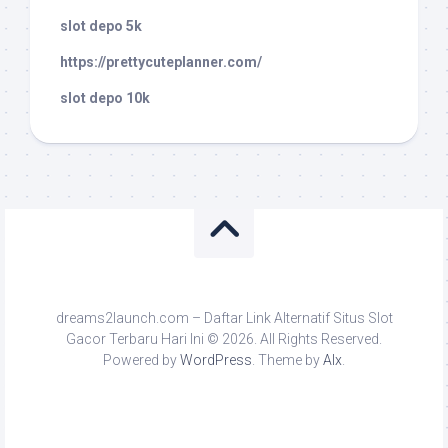
slot depo 5k
https://prettycuteplanner.com/
slot depo 10k
dreams2launch.com – Daftar Link Alternatif Situs Slot
Gacor Terbaru Hari Ini © 2026. All Rights Reserved.
Powered by
WordPress
. Theme by
Alx
.