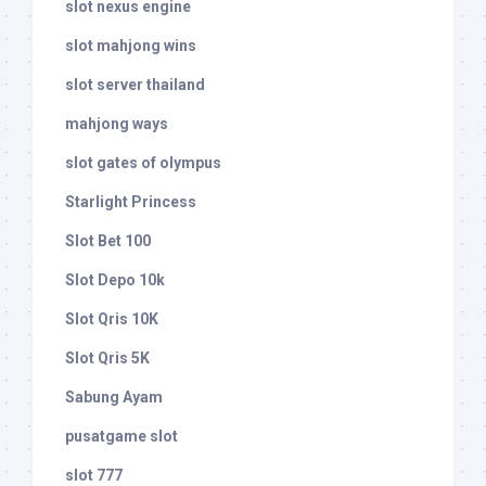
slot nexus engine
slot mahjong wins
slot server thailand
mahjong ways
slot gates of olympus
Starlight Princess
Slot Bet 100
Slot Depo 10k
Slot Qris 10K
Slot Qris 5K
Sabung Ayam
pusatgame slot
slot 777