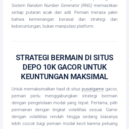
Sistem
Random Number Generator (RNG)
memastikan
setiap putaran acak dan adil. Pemain merasa yakin
bahwa kemenangan berasal dari strategi dan
keberuntungan, bukan manipulasi platform.
STRATEGI BERMAIN DI SITUS
DEPO 10K GACOR UNTUK
KEUNTUNGAN MAKSIMAL
Untuk memaksimalkan hasil di situs
pusatgame
gacor,
pemain perlu menggabungkan strategi bermain
dengan pengelolaan modal yang tepat. Pertama, pilih
permainan dengan tingkat volatilitas sesuai. Game
dengan volatilitas rendah hingga sedang biasanya
lebih cocok bagi pemain modal kecil karena peluang