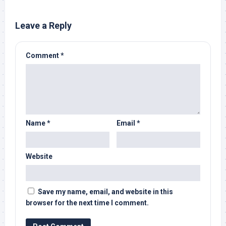
Leave a Reply
Comment
*
Name
*
Email
*
Website
Save my name, email, and website in this
browser for the next time I comment.