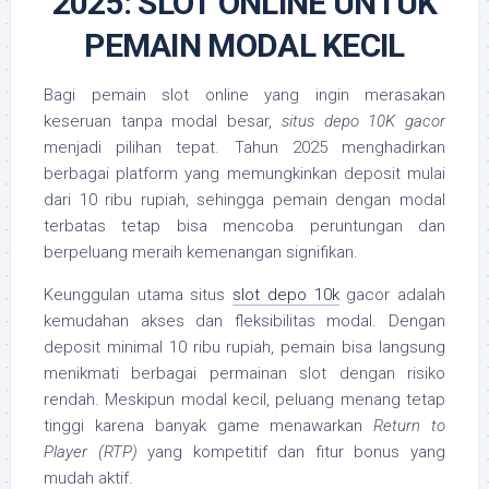
2025: SLOT ONLINE UNTUK
PEMAIN MODAL KECIL
Bagi pemain slot online yang ingin merasakan
keseruan tanpa modal besar,
situs depo 10K gacor
menjadi pilihan tepat. Tahun 2025 menghadirkan
berbagai platform yang memungkinkan deposit mulai
dari 10 ribu rupiah, sehingga pemain dengan modal
terbatas tetap bisa mencoba peruntungan dan
berpeluang meraih kemenangan signifikan.
Keunggulan utama situs
slot depo 10k
gacor adalah
kemudahan akses dan fleksibilitas modal. Dengan
deposit minimal 10 ribu rupiah, pemain bisa langsung
menikmati berbagai permainan slot dengan risiko
rendah. Meskipun modal kecil, peluang menang tetap
tinggi karena banyak game menawarkan
Return to
Player (RTP)
yang kompetitif dan fitur bonus yang
mudah aktif.