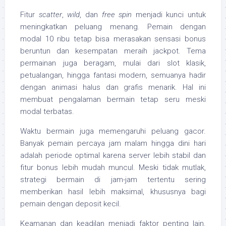
Fitur
scatter
,
wild
, dan
free spin
menjadi kunci untuk
meningkatkan peluang menang. Pemain dengan
modal 10 ribu tetap bisa merasakan sensasi bonus
beruntun dan kesempatan meraih jackpot. Tema
permainan juga beragam, mulai dari slot klasik,
petualangan, hingga fantasi modern, semuanya hadir
dengan animasi halus dan grafis menarik. Hal ini
membuat pengalaman bermain tetap seru meski
modal terbatas.
Waktu bermain juga memengaruhi peluang gacor.
Banyak pemain percaya jam malam hingga dini hari
adalah periode optimal karena server lebih stabil dan
fitur bonus lebih mudah muncul. Meski tidak mutlak,
strategi bermain di jam-jam tertentu sering
memberikan hasil lebih maksimal, khususnya bagi
pemain dengan deposit kecil.
Keamanan dan keadilan menjadi faktor penting lain.