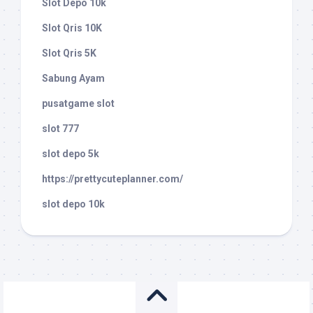
Slot Depo 10k
Slot Qris 10K
Slot Qris 5K
Sabung Ayam
pusatgame slot
slot 777
slot depo 5k
https://prettycuteplanner.com/
slot depo 10k