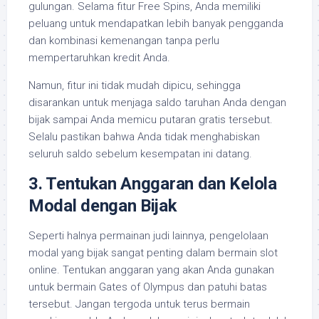
gulungan. Selama fitur Free Spins, Anda memiliki
peluang untuk mendapatkan lebih banyak pengganda
dan kombinasi kemenangan tanpa perlu
mempertaruhkan kredit Anda.
Namun, fitur ini tidak mudah dipicu, sehingga
disarankan untuk menjaga saldo taruhan Anda dengan
bijak sampai Anda memicu putaran gratis tersebut.
Selalu pastikan bahwa Anda tidak menghabiskan
seluruh saldo sebelum kesempatan ini datang.
3. Tentukan Anggaran dan Kelola
Modal dengan Bijak
Seperti halnya permainan judi lainnya, pengelolaan
modal yang bijak sangat penting dalam bermain slot
online. Tentukan anggaran yang akan Anda gunakan
untuk bermain Gates of Olympus dan patuhi batas
tersebut. Jangan tergoda untuk terus bermain