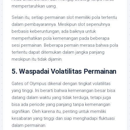
mempertaruhkan uang.
Selain itu, setiap permainan slot memiliki pola tertentu
dalam pembayarannya. Meskipun slot sepenuhnya
berbasis keberuntungan, ada baiknya untuk
memperhatikan pola kemenangan pada beberapa
sesi permainan. Beberapa pemain merasa bahwa pola
tertentu dapat ditemukan dalam jangka panjang
meskipun itu tidak dijamin.
5. Waspadai Volatilitas Permainan
Gates of Olympus dikenal dengan tingkat volatilitas
yang tinggi. Ini berarti bahwa kemenangan besar bisa
datang dalam waktu yang tidak terduga, tetapi juga
bisa ada periode yang panjang tanpa kemenangan
signifikan. Oleh karena itu, penting untuk memiliki
kesabaran yang tinggi dan siap menghadapi fluktuasi
dalam permainan.