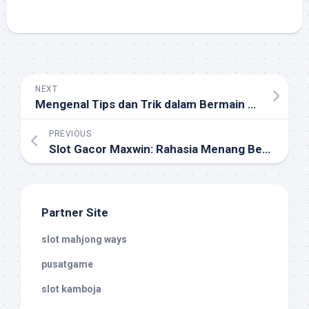
NEXT
Mengenal Tips dan Trik dalam Bermain Slot Online Gates of Olympus Xmas 1000
PREVIOUS
Slot Gacor Maxwin: Rahasia Menang Besar di Dunia Slot Online
Partner Site
slot mahjong ways
pusatgame
slot kamboja