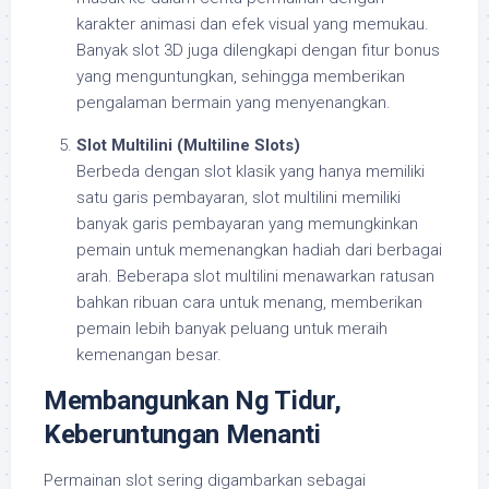
karakter animasi dan efek visual yang memukau.
Banyak slot 3D juga dilengkapi dengan fitur bonus
yang menguntungkan, sehingga memberikan
pengalaman bermain yang menyenangkan.
Slot Multilini (Multiline Slots)
Berbeda dengan slot klasik yang hanya memiliki
satu garis pembayaran, slot multilini memiliki
banyak garis pembayaran yang memungkinkan
pemain untuk memenangkan hadiah dari berbagai
arah. Beberapa slot multilini menawarkan ratusan
bahkan ribuan cara untuk menang, memberikan
pemain lebih banyak peluang untuk meraih
kemenangan besar.
Membangunkan Ng Tidur,
Keberuntungan Menanti
Permainan slot sering digambarkan sebagai