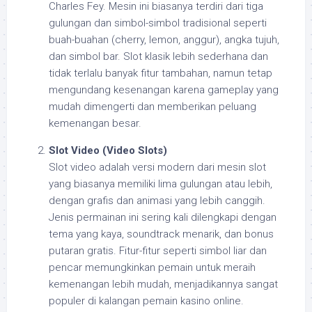
Charles Fey. Mesin ini biasanya terdiri dari tiga
gulungan dan simbol-simbol tradisional seperti
buah-buahan (cherry, lemon, anggur), angka tujuh,
dan simbol bar. Slot klasik lebih sederhana dan
tidak terlalu banyak fitur tambahan, namun tetap
mengundang kesenangan karena gameplay yang
mudah dimengerti dan memberikan peluang
kemenangan besar.
Slot Video (Video Slots)
Slot video adalah versi modern dari mesin slot
yang biasanya memiliki lima gulungan atau lebih,
dengan grafis dan animasi yang lebih canggih.
Jenis permainan ini sering kali dilengkapi dengan
tema yang kaya, soundtrack menarik, dan bonus
putaran gratis. Fitur-fitur seperti simbol liar dan
pencar memungkinkan pemain untuk meraih
kemenangan lebih mudah, menjadikannya sangat
populer di kalangan pemain kasino online.