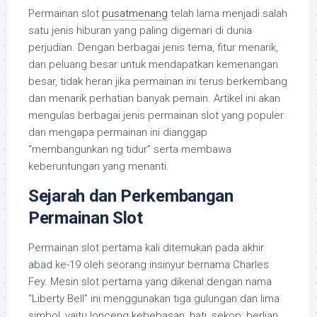
Permainan slot
pusatmenang
telah lama menjadi salah
satu jenis hiburan yang paling digemari di dunia
perjudian. Dengan berbagai jenis tema, fitur menarik,
dan peluang besar untuk mendapatkan kemenangan
besar, tidak heran jika permainan ini terus berkembang
dan menarik perhatian banyak pemain. Artikel ini akan
mengulas berbagai jenis permainan slot yang populer
dan mengapa permainan ini dianggap
“membangunkan ng tidur” serta membawa
keberuntungan yang menanti.
Sejarah dan Perkembangan
Permainan Slot
Permainan slot pertama kali ditemukan pada akhir
abad ke-19 oleh seorang insinyur bernama Charles
Fey. Mesin slot pertama yang dikenal dengan nama
“Liberty Bell” ini menggunakan tiga gulungan dan lima
simbol, yaitu lonceng kebebasan, hati, sekop, berlian,