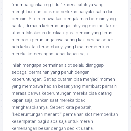
“membangunkan ng tidur” karena sifatnya yang
menghibur dan tidak memerlukan banyak usaha dari
pemain. Slot menawarkan pengalaman bermain yang
santai, di mana keberuntunganlah yang menjadi faktor
utama. Meskipun demikian, para pemain yang terus
mencoba peruntungannya sering kali merasa seperti
ada kekuatan tersembunyi yang bisa memberikan
mereka kemenangan besar kapan saja.
Inilah mengapa permainan slot selalu dianggap
sebagai permainan yang penuh dengan
keberuntungan. Setiap putaran bisa menjadi momen
yang membawa hadiah besar, yang membuat pemain
merasa bahwa keberuntungan mereka bisa datang
kapan saja, bahkan saat mereka tidak
mengharapkannya. Seperti kata pepatah,
“keberuntungan menanti,” permainan slot memberikan
kesempatan bagi siapa saja untuk meraih
kemenangan besar dengan sedikit usaha.