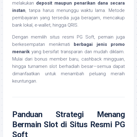
melakukan
deposit maupun penarikan dana secara
instan
, tanpa harus menunggu waktu lama. Metode
pembayaran yang tersedia juga beragam, mencakup
bank lokal, e-wallet, hingga QRIS.
Dengan memilih situs resmi PG Soft, pemain juga
berkesempatan menikmati
berbagai jenis promo
menarik
yang bersifat transparan dan mudah diklaim.
Mulai dari bonus member baru, cashback mingguan,
hingga turnamen slot berhadiah besar—semua dapat
dimanfaatkan untuk menambah peluang meraih
keuntungan.
Panduan Strategi Menang
Bermain Slot di Situs Resmi PG
Soft