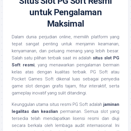
Situs Slot PG Soft Resmi
untuk Pengalaman
Maksimal
Dalam dunia perjudian online, memilih platform yang
tepat sangat penting untuk menjamin keamanan,
kenyamanan, dan peluang menang yang lebih besar.
Salah satu pilihan terbaik saat ini adalah
situs slot PG
Soft resmi
, yang menawarkan pengalaman bermain
kelas atas dengan kualitas terbaik. PG Soft atau
Pocket Games Soft dikenal luas sebagai penyedia
game slot dengan grafis tajam, fitur interaktif, serta
gameplay inovatif yang sulit ditandingi.
Keunggulan utama situs resmi PG Soft adalah
jaminan
legalitas dan keaslian
permainan. Semua slot yang
tersedia telah mendapatkan lisensi resmi dan diuji
secara berkala oleh lembaga audit internasional. Ini