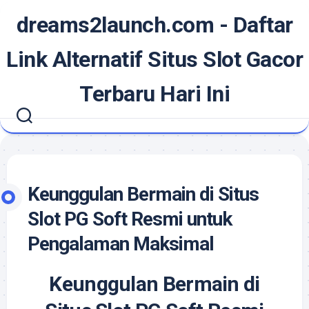
Skip
dreams2launch.com - Daftar
to
content
Link Alternatif Situs Slot Gacor
Terbaru Hari Ini
Keunggulan Bermain di Situs
Slot PG Soft Resmi untuk
Pengalaman Maksimal
Keunggulan Bermain di