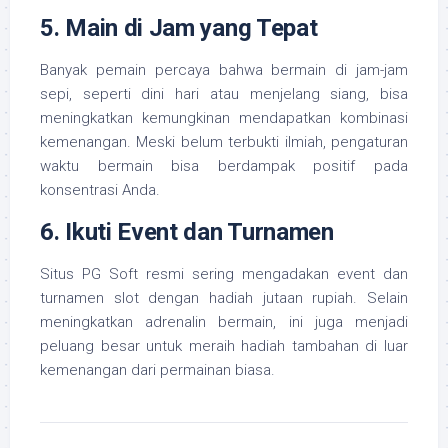
5. Main di Jam yang Tepat
Banyak pemain percaya bahwa bermain di jam-jam
sepi, seperti dini hari atau menjelang siang, bisa
meningkatkan kemungkinan mendapatkan kombinasi
kemenangan. Meski belum terbukti ilmiah, pengaturan
waktu bermain bisa berdampak positif pada
konsentrasi Anda.
6. Ikuti Event dan Turnamen
Situs PG Soft resmi sering mengadakan event dan
turnamen slot dengan hadiah jutaan rupiah. Selain
meningkatkan adrenalin bermain, ini juga menjadi
peluang besar untuk meraih hadiah tambahan di luar
kemenangan dari permainan biasa.