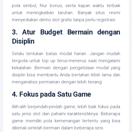
pola simbol, fitur bonus, serta kapan waktu terbaik
untuk meningkatkan taruhan. Banyak situs resmi
menyediakan demo slot gratis tanpa perlu registrasi.
3. Atur Budget Bermain dengan
Disiplin
Selalu tentukan batas modal harian. Jangan mudah
tergoda untuk top up terus-menerus saat mengalami
kekalahan. Bermain dengan pengelolaan modal yang
disiplin bisa membantu Anda bertahan lebih lama dan
menganalisis permainan dengan lebih tenang.
4. Fokus pada Satu Game
Alih-alih berpindah-pindah game, lebih baik fokus pada
satu jenis slot dan pahami karakteristiknya. Beberapa
game memiliki pola kemenangan tertentu yang bisa
dikenali setelah bermain dalam beberapa sesi.