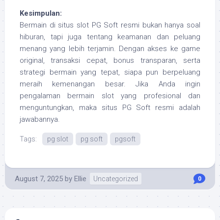
Kesimpulan:
Bermain di situs slot PG Soft resmi bukan hanya soal
hiburan, tapi juga tentang keamanan dan peluang
menang yang lebih terjamin. Dengan akses ke game
original, transaksi cepat, bonus transparan, serta
strategi bermain yang tepat, siapa pun berpeluang
meraih kemenangan besar. Jika Anda ingin
pengalaman bermain slot yang profesional dan
menguntungkan, maka situs PG Soft resmi adalah
jawabannya.
Tags:
pg slot
pg soft
pgsoft
August 7, 2025
by
Ellie
Uncategorized
0