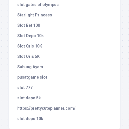
slot gates of olympus
Starlight Princess
Slot Bet 100
Slot Depo 10k
Slot Qris 10K
Slot Qris 5K
Sabung Ayam
pusatgame slot
slot 777
slot depo 5k
https://prettycuteplanner.com/
slot depo 10k