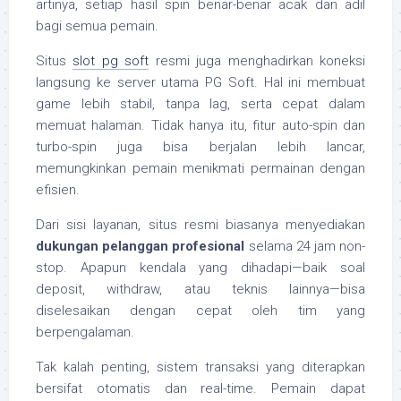
artinya, setiap hasil spin benar-benar acak dan adil
bagi semua pemain.
Situs
slot pg soft
resmi juga menghadirkan koneksi
langsung ke server utama PG Soft. Hal ini membuat
game lebih stabil, tanpa lag, serta cepat dalam
memuat halaman. Tidak hanya itu, fitur auto-spin dan
turbo-spin juga bisa berjalan lebih lancar,
memungkinkan pemain menikmati permainan dengan
efisien.
Dari sisi layanan, situs resmi biasanya menyediakan
dukungan pelanggan profesional
selama 24 jam non-
stop. Apapun kendala yang dihadapi—baik soal
deposit, withdraw, atau teknis lainnya—bisa
diselesaikan dengan cepat oleh tim yang
berpengalaman.
Tak kalah penting, sistem transaksi yang diterapkan
bersifat otomatis dan real-time. Pemain dapat