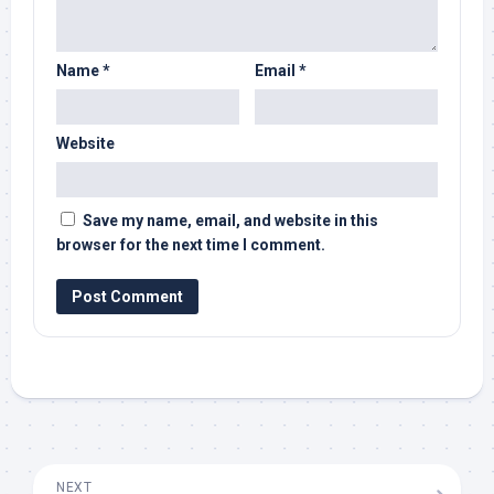
Name
*
Email
*
Website
Save my name, email, and website in this
browser for the next time I comment.
NEXT