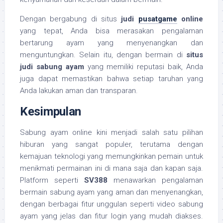
Dengan bergabung di situs
judi
pusatgame
online
yang tepat, Anda bisa merasakan pengalaman
bertarung ayam yang menyenangkan dan
menguntungkan. Selain itu, dengan bermain di
situs
judi sabung ayam
yang memiliki reputasi baik, Anda
juga dapat memastikan bahwa setiap taruhan yang
Anda lakukan aman dan transparan.
Kesimpulan
Sabung ayam online kini menjadi salah satu pilihan
hiburan yang sangat populer, terutama dengan
kemajuan teknologi yang memungkinkan pemain untuk
menikmati permainan ini di mana saja dan kapan saja.
Platform seperti
SV388
menawarkan pengalaman
bermain sabung ayam yang aman dan menyenangkan,
dengan berbagai fitur unggulan seperti video sabung
ayam yang jelas dan fitur login yang mudah diakses.