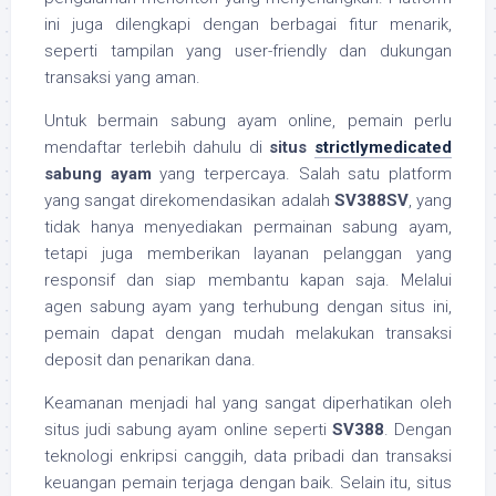
ini juga dilengkapi dengan berbagai fitur menarik,
seperti tampilan yang user-friendly dan dukungan
transaksi yang aman.
Untuk bermain sabung ayam online, pemain perlu
mendaftar terlebih dahulu di
situs
strictlymedicated
sabung ayam
yang terpercaya. Salah satu platform
yang sangat direkomendasikan adalah
SV388SV
, yang
tidak hanya menyediakan permainan sabung ayam,
tetapi juga memberikan layanan pelanggan yang
responsif dan siap membantu kapan saja. Melalui
agen sabung ayam yang terhubung dengan situs ini,
pemain dapat dengan mudah melakukan transaksi
deposit dan penarikan dana.
Keamanan menjadi hal yang sangat diperhatikan oleh
situs judi sabung ayam online seperti
SV388
. Dengan
teknologi enkripsi canggih, data pribadi dan transaksi
keuangan pemain terjaga dengan baik. Selain itu, situs