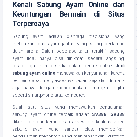
Kenali Sabung Ayam Online dan
Keuntungan Bermain di Situs
Terpercaya
Sabung ayam adalah olahraga tradisional yang
melibatkan dua ayam jantan yang saling bertarung
dalam arena. Dalam beberapa tahun terakhir, sabung
ayam tidak hanya bisa dinikmati secara langsung,
tetapi juga telah tersedia dalam bentuk online.
Judi
sabung ayam online
menawarkan kenyamanan karena
pemain dapat mengaksesnya kapan saja dan di mana
saja hanya dengan menggunakan perangkat digital
seperti smartphone atau komputer.
Salah satu situs yang menawarkan pengalaman
sabung ayam online terbaik adalah
SV388
.
SV388
dikenal dengan kemudahan akses dan kualitas video
sabung ayam yang sangat jelas, memberikan
pengalaman menonton yang menyenangkan. Platform