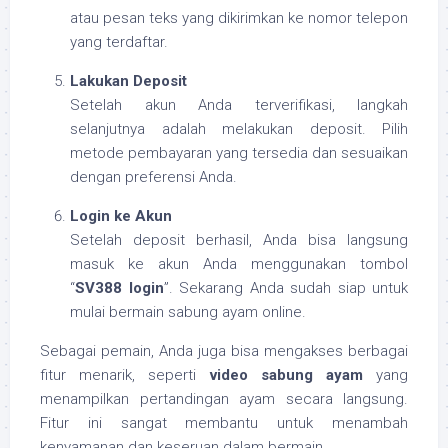
atau pesan teks yang dikirimkan ke nomor telepon
yang terdaftar.
Lakukan Deposit
Setelah akun Anda terverifikasi, langkah
selanjutnya adalah melakukan deposit. Pilih
metode pembayaran yang tersedia dan sesuaikan
dengan preferensi Anda.
Login ke Akun
Setelah deposit berhasil, Anda bisa langsung
masuk ke akun Anda menggunakan tombol
“
SV388 login
”. Sekarang Anda sudah siap untuk
mulai bermain sabung ayam online.
Sebagai pemain, Anda juga bisa mengakses berbagai
fitur menarik, seperti
video sabung ayam
yang
menampilkan pertandingan ayam secara langsung.
Fitur ini sangat membantu untuk menambah
kenyamanan dan keseruan dalam bermain.