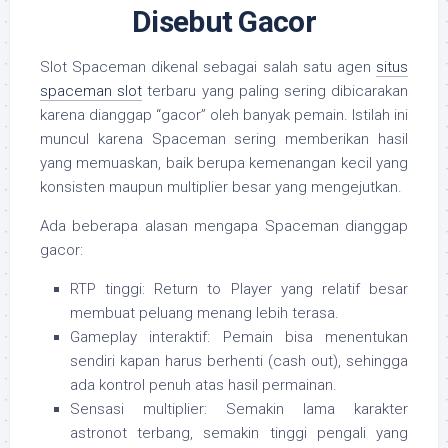
Disebut Gacor
Slot Spaceman dikenal sebagai salah satu agen
situs
spaceman slot
terbaru yang paling sering dibicarakan
karena dianggap “gacor” oleh banyak pemain. Istilah ini
muncul karena Spaceman sering memberikan hasil
yang memuaskan, baik berupa kemenangan kecil yang
konsisten maupun multiplier besar yang mengejutkan.
Ada beberapa alasan mengapa Spaceman dianggap
gacor:
RTP tinggi: Return to Player yang relatif besar
membuat peluang menang lebih terasa.
Gameplay interaktif: Pemain bisa menentukan
sendiri kapan harus berhenti (cash out), sehingga
ada kontrol penuh atas hasil permainan.
Sensasi multiplier: Semakin lama karakter
astronot terbang, semakin tinggi pengali yang