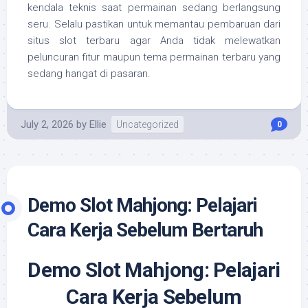
kendala teknis saat permainan sedang berlangsung
seru. Selalu pastikan untuk memantau pembaruan dari
situs slot terbaru
agar Anda tidak melewatkan
peluncuran fitur maupun tema permainan terbaru yang
sedang hangat di pasaran.
July 2, 2026
by
Ellie
Uncategorized
0
Demo Slot Mahjong: Pelajari
Cara Kerja Sebelum Bertaruh
Demo Slot Mahjong: Pelajari
Cara Kerja Sebelum