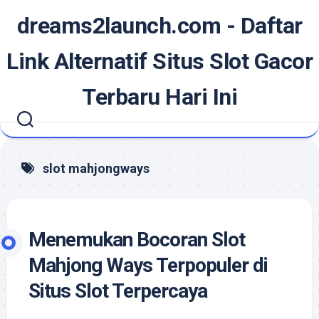
Skip
dreams2launch.com - Daftar
to
content
Link Alternatif Situs Slot Gacor
Terbaru Hari Ini
slot mahjongways
Menemukan Bocoran Slot
Mahjong Ways Terpopuler di
Situs Slot Terpercaya