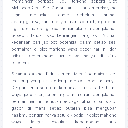
memainkan berbagai judul terkenal seperti Slot
Mahjongs 2 dan Slot Gacor Hari Ini. Untuk mereka yang
ingin merasakan game sebelum taruhan
sesungguhnya, kami menyediakan slot mahjong demo
agar semua orang bisa mensimulasikan pengalaman
tersebut tanpa risiko kehilangan uang asli. Nikmati
keceriaan dari jackpot potensial dalam setiap sesi
permainan di slot mahjong ways gacor hari ini, dan
raihlah kemenangan luar biasa hanya di situs
terkemuka!
Selamat datang di dunia menarik dari permainan slot
mahjong yang kini sedang meroket popularitasnya!
Dengan tema seru dan kombinasi unik, scatter hitam
ways gacor menjadi bintang utama dalam pengalaman
bermain hari ini. Temukan berbagai pilihan di situs slot
gacor, di mana setiap putaran bisa mengubah
nasibmu dengan hanya satu klik pada link slot mahjong
ways. Jangan lewatkan kesempatan untuk