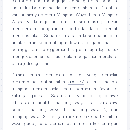
platform online, menggugah semangat para pencinta
judi untuk bergabung dalam kemeriahan ini. Di antara
variasi lainnya seperti Mahjong Ways 1 dan Mahjong
Ways 3, keunggulan dari masing-masing mesin
memberikan pengalaman berbeda tanpa pernah
membosankan. Setiap hari adalah kesempatan baru
untuk meraih keberuntungan lewat slot gacor hari ini,
sehingga para penggemar tak perlu ragu lagi untuk
mengeksplorasi lebih jauh dalam perjalanan mereka di
dunia judi digital ini!
Dalam dunia perjudian online yang semakin
berkembang, daftar situs
slot 77
dijamin jackpot
mahjong menjadi salah satu permainan favorit di
kalangan pemain. Salah satu yang paling banyak
dibicarakan adalah mahjong ways dan variasinya
seperti mahjong ways 1, mahjong ways 2, dan
mahjong ways 3. Dengan mekanisme scatter hitam
ways gacor, para pemain bisa meraih kemenangan