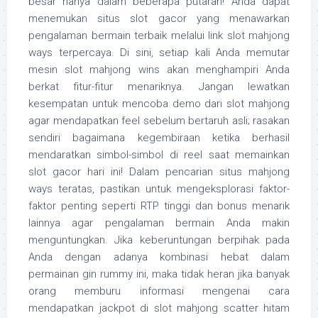
besar hanya dalam beberapa putaran! Anda dapat
menemukan situs slot gacor yang menawarkan
pengalaman bermain terbaik melalui link slot mahjong
ways terpercaya. Di sini, setiap kali Anda memutar
mesin slot mahjong wins akan menghampiri Anda
berkat fitur-fitur menariknya. Jangan lewatkan
kesempatan untuk mencoba demo dari slot mahjong
agar mendapatkan feel sebelum bertaruh asli; rasakan
sendiri bagaimana kegembiraan ketika berhasil
mendaratkan simbol-simbol di reel saat memainkan
slot gacor hari ini! Dalam pencarian situs mahjong
ways teratas, pastikan untuk mengeksplorasi faktor-
faktor penting seperti RTP tinggi dan bonus menarik
lainnya agar pengalaman bermain Anda makin
menguntungkan. Jika keberuntungan berpihak pada
Anda dengan adanya kombinasi hebat dalam
permainan gin rummy ini, maka tidak heran jika banyak
orang memburu informasi mengenai cara
mendapatkan jackpot di slot mahjong scatter hitam