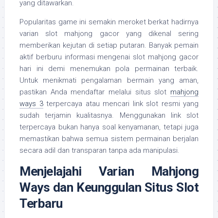
yang ditawarkan.
Popularitas game ini semakin meroket berkat hadirnya
varian
slot mahjong gacor
yang dikenal sering
memberikan kejutan di setiap putaran. Banyak pemain
aktif berburu informasi mengenai
slot mahjong gacor
hari ini
demi menemukan pola permainan terbaik.
Untuk menikmati pengalaman bermain yang aman,
pastikan Anda mendaftar melalui
situs slot
mahjong
ways 3
terpercaya
atau mencari
link slot resmi
yang
sudah terjamin kualitasnya. Menggunakan
link slot
terpercaya
bukan hanya soal kenyamanan, tetapi juga
memastikan bahwa semua sistem permainan berjalan
secara adil dan transparan tanpa ada manipulasi.
Menjelajahi Varian Mahjong
Ways dan Keunggulan Situs Slot
Terbaru