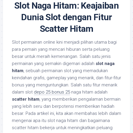
Slot Naga Hitam: Keajaiban
Dunia Slot dengan Fitur
Scatter Hitam
Slot permainan online kini menjadi pilihan utama bagi
para pemain yang mencari hiburan serta peluang
besar untuk meraih kemenangan. Salah satu jenis
permainan yang semakin digemari adalah
slot naga
hitam
, sebuah permainan slot yang memadukan
keindahan grafis, gameplay yang menarik, dan fitur-fitur
bonus yang menguntungkan. Salah satu fitur menarik
dalam slot
depo 25 bonus 25
naga hitam adalah
scatter hitam
, yang memberikan pengalaman bermain
yang lebih seru dan berpotensi memberikan hadiah
besar. Pada artikel ini, kita akan membahas lebih dalam
mengenai apa itu slot naga hitam dan bagaimana
scatter hitam bekerja untuk meningkatkan peluang