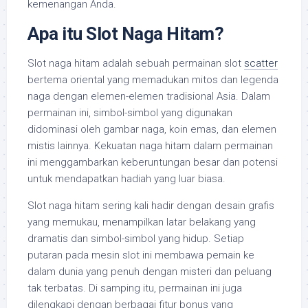
kemenangan Anda.
Apa itu Slot Naga Hitam?
Slot naga hitam adalah sebuah permainan slot
scatter
bertema oriental yang memadukan mitos dan legenda
naga dengan elemen-elemen tradisional Asia. Dalam
permainan ini, simbol-simbol yang digunakan
didominasi oleh gambar naga, koin emas, dan elemen
mistis lainnya. Kekuatan naga hitam dalam permainan
ini menggambarkan keberuntungan besar dan potensi
untuk mendapatkan hadiah yang luar biasa.
Slot naga hitam sering kali hadir dengan desain grafis
yang memukau, menampilkan latar belakang yang
dramatis dan simbol-simbol yang hidup. Setiap
putaran pada mesin slot ini membawa pemain ke
dalam dunia yang penuh dengan misteri dan peluang
tak terbatas. Di samping itu, permainan ini juga
dilengkapi dengan berbagai fitur bonus yang