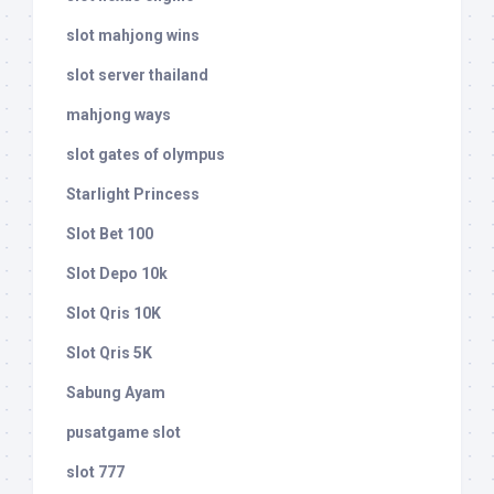
slot mahjong wins
slot server thailand
mahjong ways
slot gates of olympus
Starlight Princess
Slot Bet 100
Slot Depo 10k
Slot Qris 10K
Slot Qris 5K
Sabung Ayam
pusatgame slot
slot 777