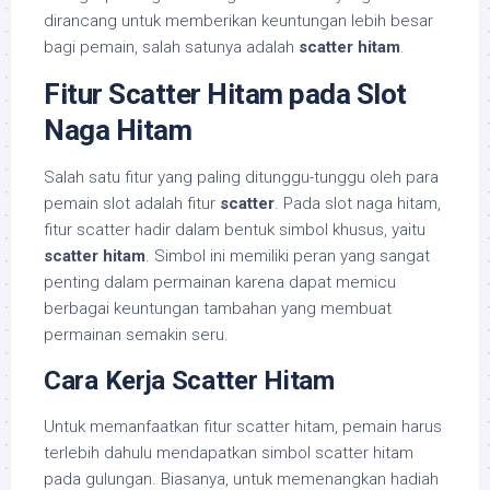
dirancang untuk memberikan keuntungan lebih besar
bagi pemain, salah satunya adalah
scatter hitam
.
Fitur Scatter Hitam pada Slot
Naga Hitam
Salah satu fitur yang paling ditunggu-tunggu oleh para
pemain slot adalah fitur
scatter
. Pada slot naga hitam,
fitur scatter hadir dalam bentuk simbol khusus, yaitu
scatter hitam
. Simbol ini memiliki peran yang sangat
penting dalam permainan karena dapat memicu
berbagai keuntungan tambahan yang membuat
permainan semakin seru.
Cara Kerja Scatter Hitam
Untuk memanfaatkan fitur scatter hitam, pemain harus
terlebih dahulu mendapatkan simbol scatter hitam
pada gulungan. Biasanya, untuk memenangkan hadiah