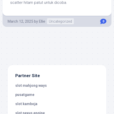
scatter hitam patut untuk dicoba.
March 12, 2025
by
Ellie
Uncategorized
0
Partner Site
slot mahjong ways
pusatgame
slot kamboja
slot nexus engine