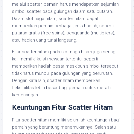
melalui scatter, pemain harus mendapatkan sejumlah
simbol scatter pada gulungan dalam satu putaran.
Dalam slot naga hitam, scatter hitam dapat
memberikan pemain berbagai jenis hadiah, seperti
putaran gratis (free spins), pengganda (multipliers),
atau hadiah uang tunai langsung.
Fitur scatter hitam pada slot naga hitam juga sering
kali memiliki keistimewaan tertentu, seperti
memberikan hadiah besar meskipun simbol tersebut
tidak harus muncul pada gulungan yang berurutan.
Dengan kata lain, scatter hitam memberikan
fleksibilitas lebih besar bagi pemain untuk meraih
kemenangan.
Keuntungan Fitur Scatter Hitam
Fitur scatter hitam memiliki sejumlah keuntungan bagi
pemain yang beruntung menemukannya. Salah satu