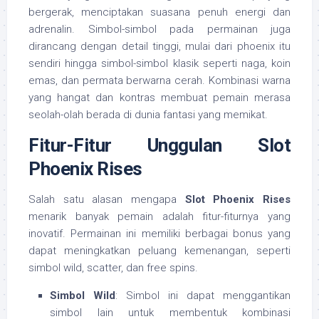
bergerak, menciptakan suasana penuh energi dan
adrenalin. Simbol-simbol pada permainan juga
dirancang dengan detail tinggi, mulai dari phoenix itu
sendiri hingga simbol-simbol klasik seperti naga, koin
emas, dan permata berwarna cerah. Kombinasi warna
yang hangat dan kontras membuat pemain merasa
seolah-olah berada di dunia fantasi yang memikat.
Fitur-Fitur Unggulan Slot
Phoenix Rises
Salah satu alasan mengapa
Slot Phoenix Rises
menarik banyak pemain adalah fitur-fiturnya yang
inovatif. Permainan ini memiliki berbagai bonus yang
dapat meningkatkan peluang kemenangan, seperti
simbol wild, scatter, dan free spins.
Simbol Wild
: Simbol ini dapat menggantikan
simbol lain untuk membentuk kombinasi