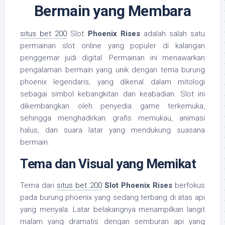
Bermain yang Membara
situs bet 200
Slot
Phoenix Rises
adalah salah satu
permainan slot online yang populer di kalangan
penggemar judi digital. Permainan ini menawarkan
pengalaman bermain yang unik dengan tema burung
phoenix legendaris, yang dikenal dalam mitologi
sebagai simbol kebangkitan dan keabadian. Slot ini
dikembangkan oleh penyedia game terkemuka,
sehingga menghadirkan grafis memukau, animasi
halus, dan suara latar yang mendukung suasana
bermain.
Tema dan Visual yang Memikat
Tema dari
situs bet 200
Slot Phoenix Rises
berfokus
pada burung phoenix yang sedang terbang di atas api
yang menyala. Latar belakangnya menampilkan langit
malam yang dramatis dengan semburan api yang