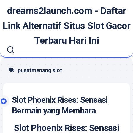
Skip
dreams2launch.com - Daftar
to
content
Link Alternatif Situs Slot Gacor
Terbaru Hari Ini
pusatmenang slot
Slot Phoenix Rises: Sensasi
Bermain yang Membara
Slot Phoenix Rises: Sensasi