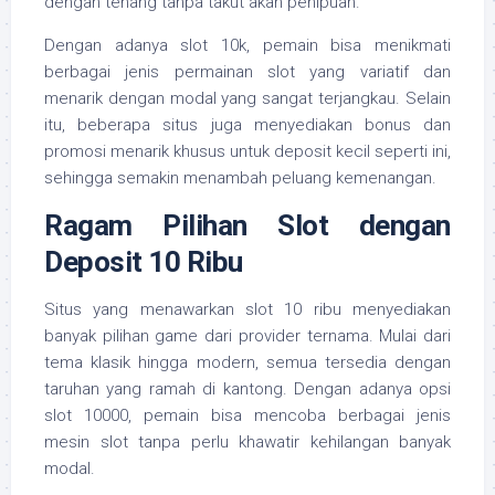
dengan tenang tanpa takut akan penipuan.
Dengan adanya slot 10k, pemain bisa menikmati
berbagai jenis permainan slot yang variatif dan
menarik dengan modal yang sangat terjangkau. Selain
itu, beberapa situs juga menyediakan bonus dan
promosi menarik khusus untuk deposit kecil seperti ini,
sehingga semakin menambah peluang kemenangan.
Ragam Pilihan Slot dengan
Deposit 10 Ribu
Situs yang menawarkan slot 10 ribu menyediakan
banyak pilihan game dari provider ternama. Mulai dari
tema klasik hingga modern, semua tersedia dengan
taruhan yang ramah di kantong. Dengan adanya opsi
slot 10000, pemain bisa mencoba berbagai jenis
mesin slot tanpa perlu khawatir kehilangan banyak
modal.