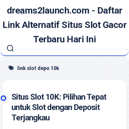
Skip
dreams2launch.com - Daftar
to
content
Link Alternatif Situs Slot Gacor
Terbaru Hari Ini
link slot depo 10k
Situs Slot 10K: Pilihan Tepat
untuk Slot dengan Deposit
Terjangkau