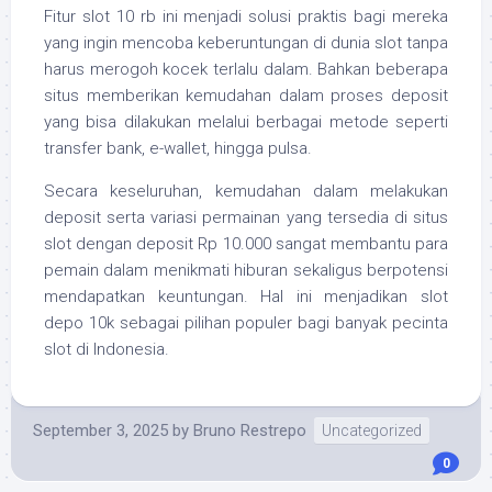
Fitur slot 10 rb ini menjadi solusi praktis bagi mereka
yang ingin mencoba keberuntungan di dunia slot tanpa
harus merogoh kocek terlalu dalam. Bahkan beberapa
situs memberikan kemudahan dalam proses deposit
yang bisa dilakukan melalui berbagai metode seperti
transfer bank, e-wallet, hingga pulsa.
Secara keseluruhan, kemudahan dalam melakukan
deposit serta variasi permainan yang tersedia di situs
slot dengan deposit Rp 10.000 sangat membantu para
pemain dalam menikmati hiburan sekaligus berpotensi
mendapatkan keuntungan. Hal ini menjadikan slot
depo 10k sebagai pilihan populer bagi banyak pecinta
slot di Indonesia.
September 3, 2025
by
Bruno Restrepo
Uncategorized
0