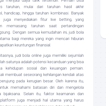
uga menjadi daya tarik tersendiri. Pemain bisa
is taruhan, mulai dari taruhan hasil akhir
ol, handicap, hingga taruhan kombinasi. Banyak
e juga menyediakan fitur live betting, yang
in memasang taruhan saat pertandingan
ngsung. Dengan semua kemudahan ini, judi bola
 utama bagi mereka yang ingin mencari hiburan
apatkan keuntungan finansial.
itasnya, judi bola online juga memiliki sejumlah
alah satunya adalah potensi kecanduan yang bisa
a kehidupan sosial dan keuangan pemain.
kali membuat seseorang kehilangan kendali atas
berujung pada kerugian besar. Oleh karena itu,
untuk memahami batasan diri dan mengelola
ra bijaksana. Selain itu, faktor keamanan dan
 platform juga menjadi hal utama yang harus