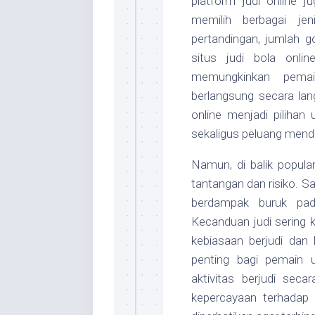
platform judi online j
memilih berbagai jen
pertandingan, jumlah g
situs judi bola onlin
memungkinkan pema
berlangsung secara la
online menjadi pilihan
sekaligus peluang mend
Namun, di balik popular
tantangan dan risiko. S
berdampak buruk pad
Kecanduan judi sering 
kebiasaan berjudi dan 
penting bagi pemain 
aktivitas berjudi seca
kepercayaan terhadap