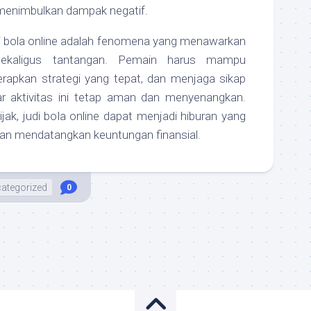
enimbulkan dampak negatif.
di bola online adalah fenomena yang menawarkan
sekaligus tantangan. Pemain harus mampu
rapkan strategi yang tepat, dan menjaga sikap
r aktivitas ini tetap aman dan menyenangkan.
ijak, judi bola online dapat menjadi hiburan yang
an mendatangkan keuntungan finansial.
ategorized
0