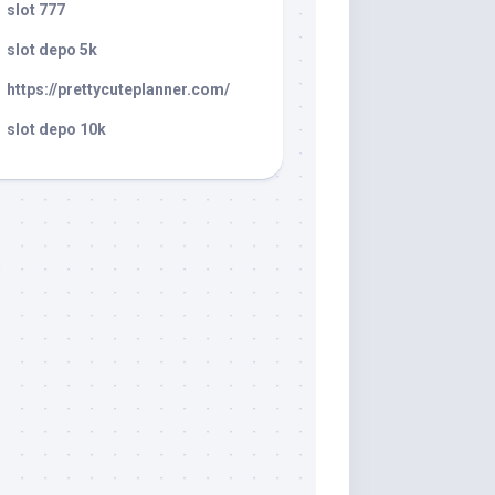
slot 777
slot depo 5k
https://prettycuteplanner.com/
slot depo 10k