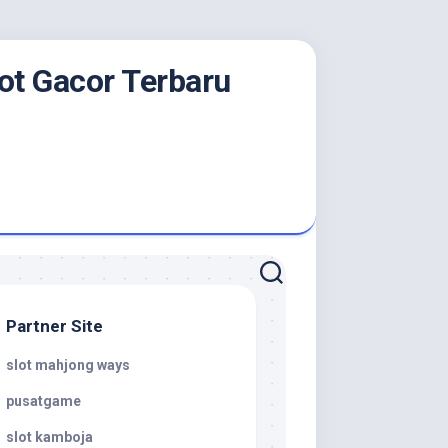
lot Gacor Terbaru
Partner Site
slot mahjong ways
pusatgame
slot kamboja