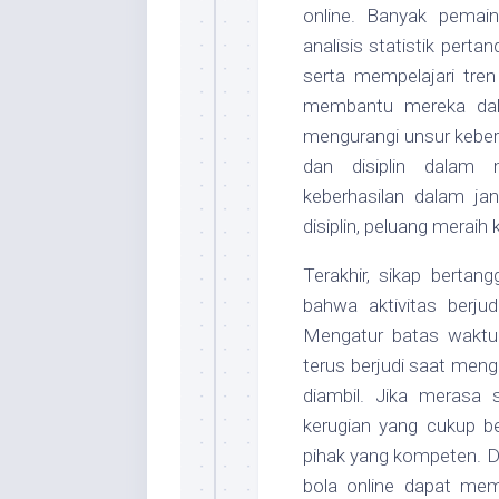
online. Banyak pemai
analisis statistik perta
serta mempelajari tren
membantu mereka dal
mengurangi unsur kebe
dan disiplin dalam
keberhasilan dalam ja
disiplin, peluang meraih 
Terakhir, sikap berta
bahwa aktivitas berju
Mengatur batas waktu 
terus berjudi saat meng
diambil. Jika merasa
kerugian yang cukup be
pihak yang kompeten. D
bola online dapat me