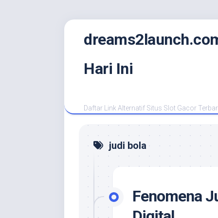
Skip
dreams2launch.com -
to
content
Hari Ini
Daftar Link Alternatif Situs Slot Gacor Terbar
judi bola
Fenomena Jud
Digital