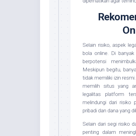
diperhatikan agar terhin
Rekomen
On
Selain risiko, aspek le
bola online. Di banyak 
berpotensi menimbu
Meskipun begitu, banyak
tidak memiliki izin resm
memilih situs yang a
legalitas platform te
melindungi dari risik
pribadi dan dana yang di
Selain dari segi risiko 
penting dalam mening