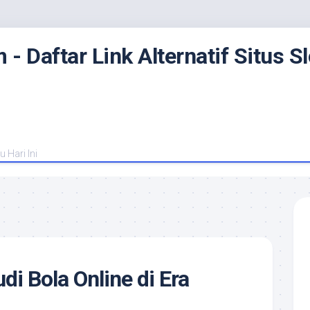
 Daftar Link Alternatif Situs S
u Hari Ini
i Bola Online di Era