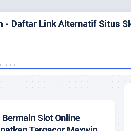
 Daftar Link Alternatif Situs S
u Hari Ini
k Bermain Slot Online
patkan Tergacor Maxwin