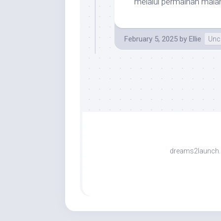
melalui permainan malam
February 5, 2025
by
Ellie
Unc
dreams2launch.co