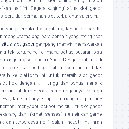
tungan dari bermain slot online yang mudah
kan hari ini. Segera kunjungi situs slot gacor
 seru dari permainan slot terbaik hanya di sini.
ing yang semakin berkembang, kehadiran bandar
i bintang utama bagi para pemain yang mengincar
k
situs slot gacor
gampang maxwin menawarkan
g tak tertandingi, di mana setiap putaran bisa
 langsung ke tangan Anda. Dengan daftar judi
 diakses dan berbagai pilihan permainan, tidak
ralih ke platform ini untuk meraih slot gacor
n slot hoki dengan RTP tinggi dan bonus menarik
pemain untuk mencoba peruntungannya. Minggu
imewa, karena banyak laporan mengenai pemain-
erhasil menyabet jackpot melalui link slot gacor
 sekarang dan nikmati sensasi memainkan game
baik dan terpercaya no 1 dalam industri ini. Inilah