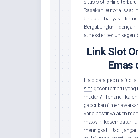
situs slot online terba
Rasakan euforia saat 
berapa banyak kemen
Bergabunglah denga
atmosfer penuh kegembi
Link Slot 
Emas d
Halo para pecinta judi 
slot
gacor terbaru yan
mudah? Tenang, karena
gacor kami menawarkan 
yang pastinya akan me
maxwin, kesempatan u
meningkat. Jadi janga