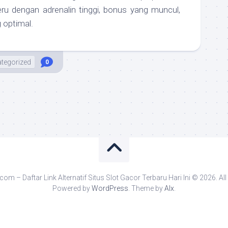
u dengan adrenalin tinggi, bonus yang muncul,
 optimal.
tegorized
0
m – Daftar Link Alternatif Situs Slot Gacor Terbaru Hari Ini © 2026. All
Powered by
WordPress
. Theme by
Alx
.