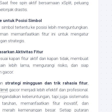
Saat free spin aktif bersamaan xSplit, peluang
lonjak drastis.
 untuk Posisi Simbol
imbol tertentu ke posisi lebih menguntungkan.
aman memanfaatkan fitur ini untuk mengatur
an strategis.
sarkan Aktivitas Fitur
uai kapan fitur aktif dan kapan tidak, membuat
in lebih lama, mengurangi risiko, dan siap
 gacor.
kan
strategi mingguan dan trik rahasia fitur
,
limit
gacor menjadi lebih efektif dan profesional.
gandalkan keberuntungan, tapi juga sistematis
taruhan, memanfaatkan fitur inovatif, dan
g meraih kemenangan besar. Setiap putaran