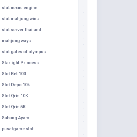
slot nexus engine
slot mahjong wins
slot server thailand
mahjong ways
slot gates of olympus
Starlight Princess
Slot Bet 100
Slot Depo 10k
Slot Qris 10K
Slot Qris 5K
Sabung Ayam
pusatgame slot