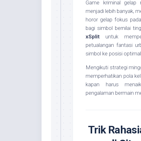
Game kriminal gelap
menjadi lebih banyak, 
horor gelap fokus pa
bagi simbol bernilai t
xSplit
untuk memper
petualangan fantasi 
simbol ke posisi optimal
Mengikuti strategi min
memperhatikan pola kelu
kapan harus menaik
pengalaman bermain me
Trik Rahas