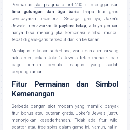
Permainan
slot pragmatic bet 200
ini menggunakan
lima gulungan dan tiga baris
, tanpa fitur garis
pembayaran tradisional. Sebagai gantinya, Joker’s
Jewels menawarkan
5 payline tetap
, artinya pemain
hanya bisa menang jika kombinasi simbol muncul
tepat di garis-garis tersebut dari kiri ke kanan.
Meskipun terkesan sederhana, visual dan animasi yang
halus menjadikan Joker’s Jewels tetap menarik, baik
bagi pemain pemula maupun yang sudah
berpengalaman.
Fitur Permainan dan Simbol
Kemenangan
Berbeda dengan slot modern yang memiliki banyak
fitur bonus atau putaran gratis, Joker’s Jewels justru
menonjolkan kesederhanaan. Tidak ada fitur wild,
scatter, atau free spins dalam game ini. Namun, hal ini