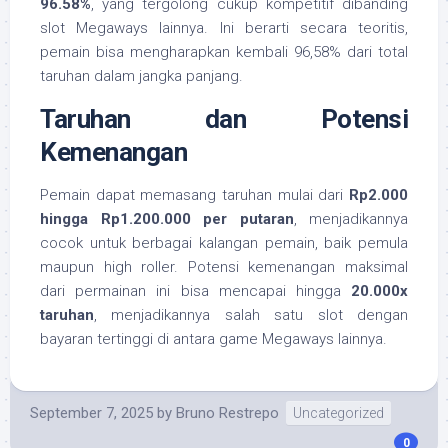
96.58%
, yang tergolong cukup kompetitif dibanding
slot Megaways lainnya. Ini berarti secara teoritis,
pemain bisa mengharapkan kembali 96,58% dari total
taruhan dalam jangka panjang.
Taruhan dan Potensi
Kemenangan
Pemain dapat memasang taruhan mulai dari
Rp2.000
hingga Rp1.200.000 per putaran
, menjadikannya
cocok untuk berbagai kalangan pemain, baik pemula
maupun high roller. Potensi kemenangan maksimal
dari permainan ini bisa mencapai hingga
20.000x
taruhan
, menjadikannya salah satu slot dengan
bayaran tertinggi di antara game Megaways lainnya.
September 7, 2025
by
Bruno Restrepo
Uncategorized
0