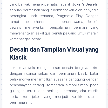
yang banyak menarik perhatian adalah
Joker’s Jewels
,
sebuah permainan yang dikembangkan oleh penyedia
perangkat lunak ternama, Pragmatic Play. Dengan
tampilan sederhana namun penuh warna, Joker’s
Jewels menawarkan pengalaman bermain yang
menyenangkan sekaligus penuh peluang untuk meraih
kemenangan besar.
Desain dan Tampilan Visual yang
Klasik
Joker’s Jewels menghadirkan desain bergaya retro
dengan nuansa sirkus dan permainan klasik. Latar
belakangnya menampilkan suasana panggung dengan
pencahayaan terang, sementara simbol-simbol pada
gulungan terdiri dari berbagai permata, alat musik,
serta ikon joker yang menjadi karakter utama
permainan ini.