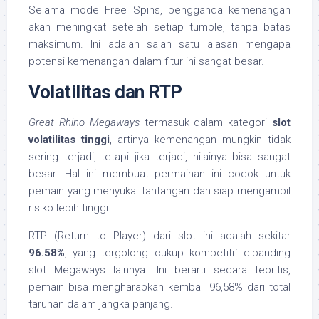
Selama mode Free Spins, pengganda kemenangan
akan meningkat setelah setiap tumble, tanpa batas
maksimum. Ini adalah salah satu alasan mengapa
potensi kemenangan dalam fitur ini sangat besar.
Volatilitas dan RTP
Great Rhino Megaways
termasuk dalam kategori
slot
volatilitas tinggi
, artinya kemenangan mungkin tidak
sering terjadi, tetapi jika terjadi, nilainya bisa sangat
besar. Hal ini membuat permainan ini cocok untuk
pemain yang menyukai tantangan dan siap mengambil
risiko lebih tinggi.
RTP (Return to Player) dari slot ini adalah sekitar
96.58%
, yang tergolong cukup kompetitif dibanding
slot Megaways lainnya. Ini berarti secara teoritis,
pemain bisa mengharapkan kembali 96,58% dari total
taruhan dalam jangka panjang.