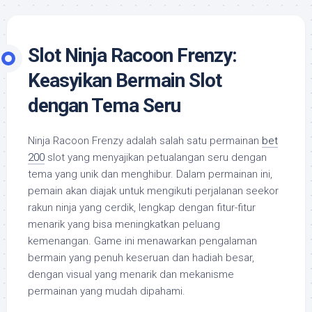
Slot Ninja Racoon Frenzy:
Keasyikan Bermain Slot
dengan Tema Seru
Ninja Racoon Frenzy adalah salah satu permainan
bet
200
slot yang menyajikan petualangan seru dengan
tema yang unik dan menghibur. Dalam permainan ini,
pemain akan diajak untuk mengikuti perjalanan seekor
rakun ninja yang cerdik, lengkap dengan fitur-fitur
menarik yang bisa meningkatkan peluang
kemenangan. Game ini menawarkan pengalaman
bermain yang penuh keseruan dan hadiah besar,
dengan visual yang menarik dan mekanisme
permainan yang mudah dipahami.