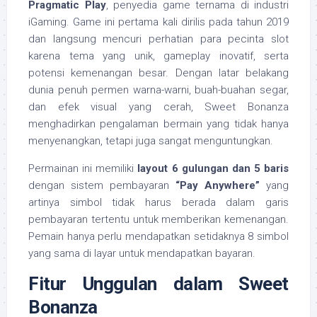
Pragmatic Play
, penyedia game ternama di industri
iGaming. Game ini pertama kali dirilis pada tahun 2019
dan langsung mencuri perhatian para pecinta slot
karena tema yang unik, gameplay inovatif, serta
potensi kemenangan besar. Dengan latar belakang
dunia penuh permen warna-warni, buah-buahan segar,
dan efek visual yang cerah, Sweet Bonanza
menghadirkan pengalaman bermain yang tidak hanya
menyenangkan, tetapi juga sangat menguntungkan.
Permainan ini memiliki
layout 6 gulungan dan 5 baris
dengan sistem pembayaran
“Pay Anywhere”
yang
artinya simbol tidak harus berada dalam garis
pembayaran tertentu untuk memberikan kemenangan.
Pemain hanya perlu mendapatkan setidaknya 8 simbol
yang sama di layar untuk mendapatkan bayaran.
Fitur Unggulan dalam Sweet
Bonanza