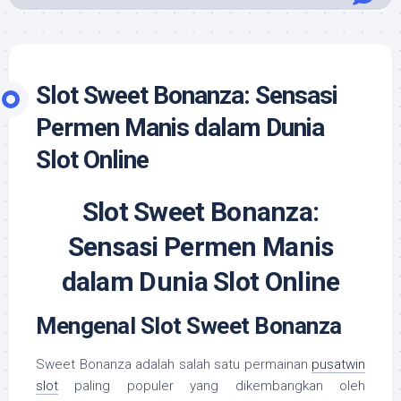
Slot Sweet Bonanza: Sensasi
Permen Manis dalam Dunia
Slot Online
Slot Sweet Bonanza:
Sensasi Permen Manis
dalam Dunia Slot Online
Mengenal Slot Sweet Bonanza
Sweet Bonanza adalah salah satu permainan
pusatwin
slot
paling populer yang dikembangkan oleh